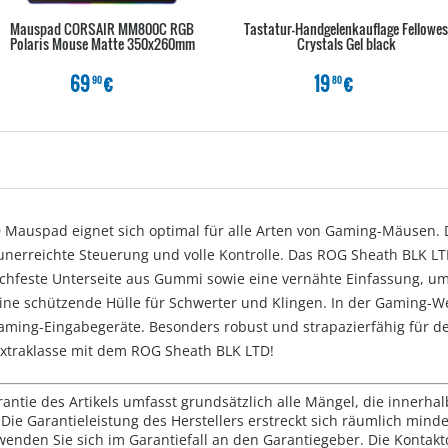
Mauspad CORSAIR MM800C RGB
Tastatur-Handgelenkauflage Fellowes
Polaris Mouse Matte 350x260mm
Crystals Gel black
69
€
19
€
90
80
Mauspad eignet sich optimal für alle Arten von Gaming-Mäusen. Di
 unerreichte Steuerung und volle Kontrolle. Das ROG Sheath BLK 
tschfeste Unterseite aus Gummi sowie eine vernähte Einfassung, u
ine schützende Hülle für Schwerter und Klingen. In der Gaming-W
Gaming-Eingabegeräte. Besonders robust und strapazierfähig für de
 Extraklasse mit dem ROG Sheath BLK LTD!
rantie des Artikels umfasst grundsätzlich alle Mängel, die innerha
Die Garantieleistung des Herstellers erstreckt sich räumlich mind
wenden Sie sich im Garantiefall an den Garantiegeber. Die Konta