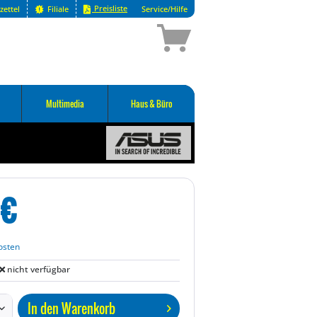
Preisliste
zettel
Filiale
Service/Hilfe
Multimedia
Haus & Büro
€
osten
nicht verfügbar
In den
Warenkorb