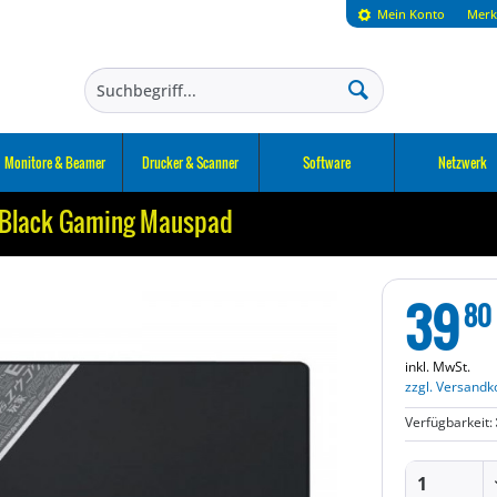
Mein Konto
Merk
Monitore & Beamer
Drucker & Scanner
Software
Netzwerk
 Black Gaming Mauspad
39
80
inkl. MwSt.
zzgl. Versandk
Verfügbarkeit: