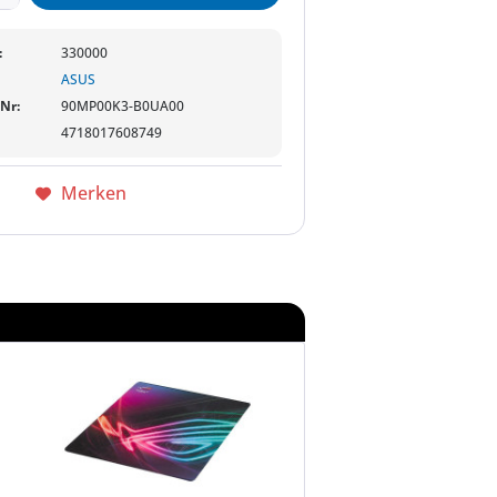
:
330000
ASUS
-Nr:
90MP00K3-B0UA00
4718017608749
Merken