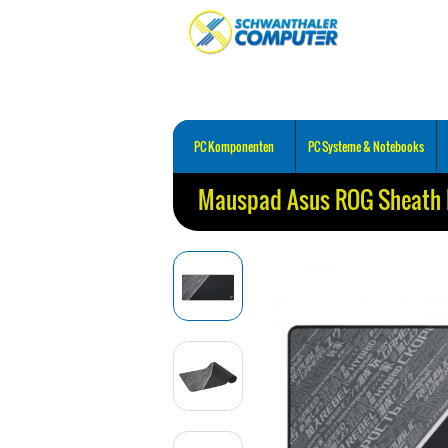
PC Komponenten
PC Systeme & Notebooks
Mauspad Asus ROG Sheath