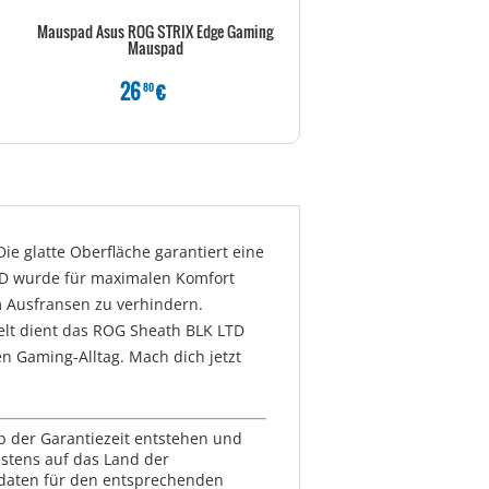
Mauspad Asus ROG STRIX Edge Gaming
LogiLink Mauspad - Schw
Mauspad
26
€
2
€
80
80
e glatte Oberfläche garantiert eine
LTD wurde für maximalen Komfort
m Ausfransen zu verhindern.
elt dient das ROG Sheath BLK LTD
n Gaming-Alltag. Mach dich jetzt
lb der Garantiezeit entstehen und
estens auf das Land der
ktdaten für den entsprechenden