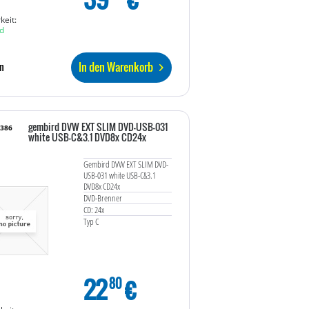
keit:
d
In den Warenkorb
n
gembird DVW EXT SLIM DVD-USB-031
9386
white USB-C&3.1 DVD8x CD24x
Gembird DVW EXT SLIM DVD-
USB-031 white USB-C&3.1
DVD8x CD24x
DVD-Brenner
CD: 24x
Typ C
22
€
80