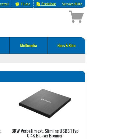
Preisliste
zettel
Filiale
Service/Hilfe
Multimedia
Haus & Büro
,
BRW Verbatim ext. Slimline USB3.1 Typ
Blu-ray RW EXT USB3.1 ASU
c
C 4K Blu-ray Brenner
06D5H-U BDXL SLIM Bla