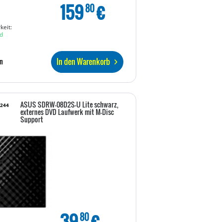
159
€
80
keit:
d
In den Warenkorb
n
ASUS SDRW-08D2S-U Lite schwarz,
2244
externes DVD Laufwerk mit M-Disc
Support
39
€
80