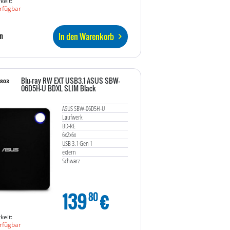
keit:
rfügbar
In den Warenkorb
n
Blu-ray RW EXT USB3.1 ASUS SBW-
0803
06D5H-U BDXL SLIM Black
ASUS SBW-06D5H-U
Laufwerk
BD-RE
6x2x6x
USB 3.1 Gen 1
extern
Schwarz
139
€
80
keit:
rfügbar