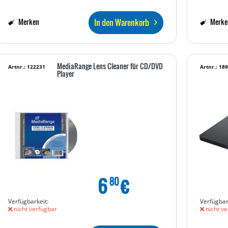
In den Warenkorb
Merken
Merke
MediaRange Lens Cleaner für CD/DVD
Artnr.: 122231
Artnr.: 18
Player
6
€
80
Verfügbarkeit:
Verfügbar
nicht verfügbar
nicht ve