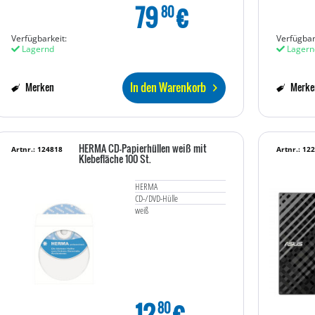
79
€
80
Verfügbarkeit:
Verfügbar
Lagernd
Lagern
In den Warenkorb
Merken
Merke
HERMA CD-Papierhüllen weiß mit
Artnr.: 124818
Artnr.: 12
Klebefläche 100 St.
HERMA
CD-/DVD-Hülle
weiß
12
€
80