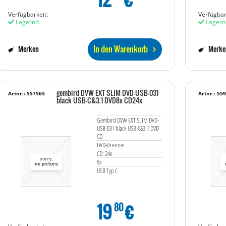
Verfügbarkeit:
Verfügbar
Lagernd
Lagern
In den Warenkorb
Merken
Merke
gembird DVW EXT SLIM DVD-USB-031
Artnr.: 557565
Artnr.: 55
black USB-C&3.1 DVD8x CD24x
Gembird DVW EXT SLIM DVD-
USB-031 black USB-C&3.1 DVD
CD
DVD-Brenner
CD: 24x
8x
USB Typ C
19
€
80