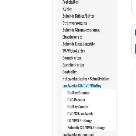
Festplatten
Kühler
Zubehör Kühler/Lüfter
Stromversorgung
Zubehör Stromversorgung
Eingabegeräte
Zubehör Eingabegeräte
TV-/Videokarten
Soundkarten
Speicherkarten
Controller
Netzwerkadapter / Schnittstellen
Laufwerke CD/DVD/BluRay
BluRay-Brenner
DVD-Brenner
BluRay-Combo
DVD/CD-Laufwerk
CD/DVD Rohlinge
Zubehör CD-/DVD-Rohlinge
Laufwerke magnetisch