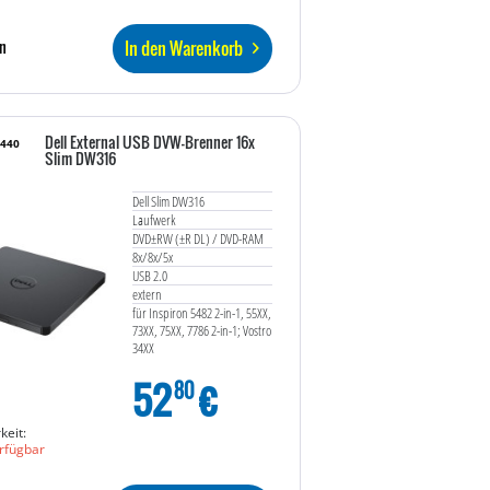
In den Warenkorb
n
Dell External USB DVW-Brenner 16x
9440
Slim DW316
Dell Slim DW316
Laufwerk
DVD±RW (±R DL) / DVD-RAM
8x/8x/5x
USB 2.0
extern
für Inspiron 5482 2-in-1, 55XX,
73XX, 75XX, 7786 2-in-1; Vostro
34XX
52
€
80
keit:
rfügbar