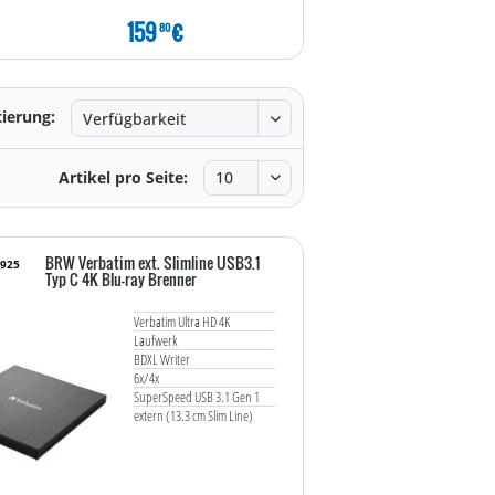
159
€
139
€
80
80
tierung:
Artikel pro Seite:
BRW Verbatim ext. Slimline USB3.1
7925
Typ C 4K Blu-ray Brenner
Verbatim Ultra HD 4K
Laufwerk
BDXL Writer
6x/4x
SuperSpeed USB 3.1 Gen 1
extern (13.3 cm Slim Line)