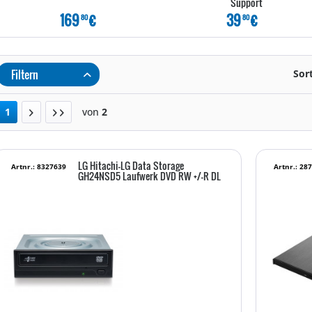
Support
169
€
39
€
80
80
Filtern
Sor
1
von
2
LG Hitachi-LG Data Storage
Artnr.: 8327639
Artnr.: 28
GH24NSD5 Laufwerk DVD RW +/-R DL