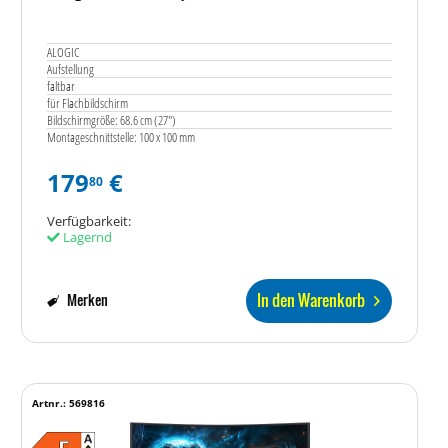
ALOGIC
Aufstellung
faltbar
für Flachbildschirm
Bildschirmgröße: 68.6 cm (27")
Montageschnittstelle: 100 x 100 mm
179
€
80
Verfügbarkeit:
Lagernd
In den Warenkorb
Merken
Artnr.: 569816