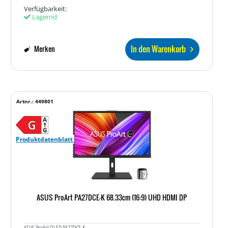
Verfügbarkeit:
Lagernd
In den Warenkorb
Merken
Artnr.: 449801
Produktdatenblatt
ASUS ProArt PA27DCE-K 68.33cm (16:9) UHD HDMI DP
ASUS ProArt OLED PA27DCE-K