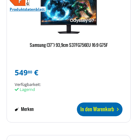
Produktdatenblatt
Samsung (37") 93,9cm S37FG756EU 16:9 G75F
549
€
80
Verfügbarkeit:
Lagernd
In den Warenkorb
Merken