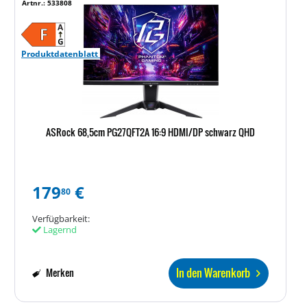
Artnr.: 533808
Produktdatenblatt
ASRock 68,5cm PG27QFT2A 16:9 HDMI/DP schwarz QHD
179
€
80
Verfügbarkeit:
Lagernd
In den Warenkorb
Merken