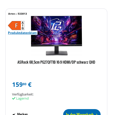
Artnr.: 533813
Produktdatenblatt
ASRock 68,5cm PG27QFT1B 16:9 HDMI/DP schwarz QHD
159
€
80
Verfügbarkeit:
Lagernd
In den Warenkorb
Merken