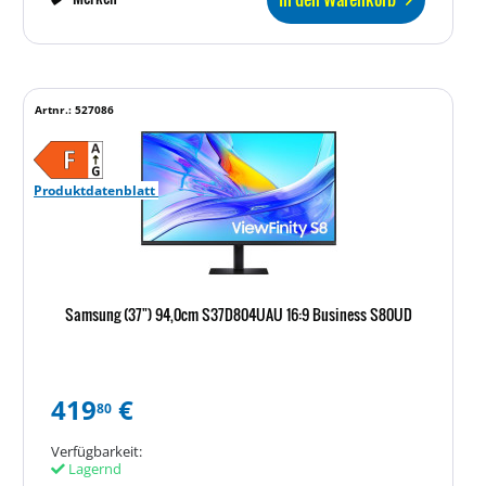
Artnr.: 527086
Produktdatenblatt
Samsung (37") 94,0cm S37D804UAU 16:9 Business S80UD
419
€
80
Verfügbarkeit:
Lagernd