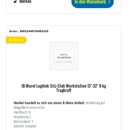
In den Warenkorb
Merken
Artnr.: BWS244976NR4245
B-Ware
(B-Ware) Logilink Sitz-Steh Workstation 13"-32" 8 kg
Tragkraft
Hierbei handelt es sich um einen B-Ware Artikel:
Verfärbung auf
Ablagefläche vorne rechts.
Handbuch: N
Verpackung: J
Note Zustand: 3
Zubehör: komplett