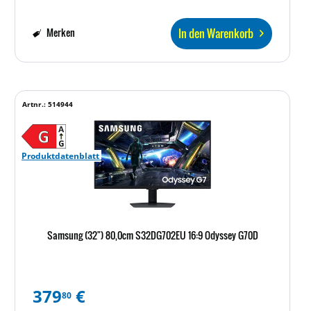
In den Warenkorb
Merken
Artnr.: 514944
Produktdatenblatt
Samsung (32") 80,0cm S32DG702EU 16:9 Odyssey G70D
379
€
80