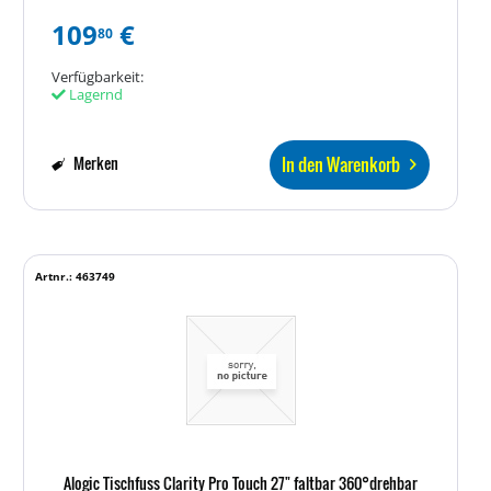
109
€
80
Verfügbarkeit:
Lagernd
In den Warenkorb
Merken
Artnr.: 463749
Alogic Tischfuss Clarity Pro Touch 27" faltbar 360°drehbar