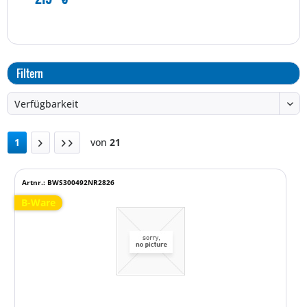
Filtern
1
von
21
Artnr.: BWS300492NR2826
B-Ware