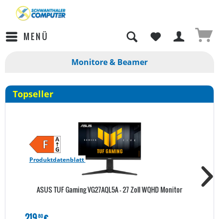
MENÜ
Monitore & Beamer
Topseller
Produktdatenblatt
ASUS TUF Gaming VG27AQL5A - 27 Zoll WQHD Monitor
219
€
80