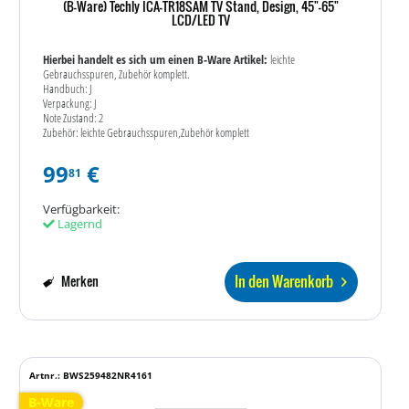
(B-Ware) Techly ICA-TR18SAM TV Stand, Design, 45"-65"
LCD/LED TV
Hierbei handelt es sich um einen B-Ware Artikel:
leichte
Gebrauchsspuren, Zubehör komplett.
Handbuch: J
Verpackung: J
Note Zustand: 2
Zubehör: leichte Gebrauchsspuren,Zubehör komplett
99
€
81
Verfügbarkeit:
Lagernd
In den Warenkorb
Merken
Artnr.: BWS259482NR4161
B-Ware