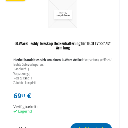
(B-Ware) Techly Teleskop Deckenhalterung für 1LCD TV 23"-42"
Arm lang
Hierbei handelt es sich um einen B-Ware Artikel:
Verpackung geöffnet /
leichte Gebrauchspuren.
Handbuch: J
Verpackung: J
Note Zustand: 1
Zubehör: komplett
69
€
81
Verfügbarkeit:
Lagernd