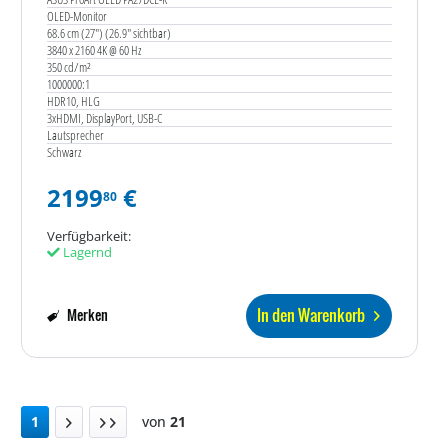
OLED-Monitor
68.6 cm (27") (26.9" sichtbar)
3840 x 2160 4K @ 60 Hz
350 cd/m²
1000000:1
HDR10, HLG
3xHDMI, DisplayPort, USB-C
Lautsprecher
Schwarz
2199
€
80
Verfügbarkeit:
Lagernd
In den Warenkorb
Merken
1
von
21