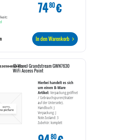
74
€
80
keit:
d
In den Warenkorb
n
(B-Ware) Grandstream GWN7630
WS305848NR4251
WiFi Access Point
Hierbei handelt es sich
um einen B-Ware
Artikel:
Verpackung geöffnet
/ Gebrauchspuren(Kratzer
auf der Unterseite).
Handbuch: J
Verpackung: J
Note Zustand: 3
Zubehör: komplett
94
€
80