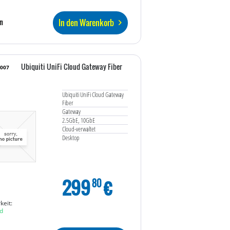
In den Warenkorb
n
Ubiquiti UniFi Cloud Gateway Fiber
7007
Ubiquiti UniFi Cloud Gateway
Fiber
Gateway
2.5GbE, 10GbE
Cloud-verwaltet
Desktop
299
€
80
keit:
d