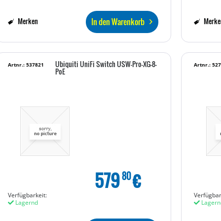
In den Warenkorb
Merken
Merke
Ubiquiti UniFi Switch USW-Pro-XG-8-
Artnr.: 537821
Artnr.: 52
PoE
579
€
80
Verfügbarkeit:
Verfügbar
Lagernd
Lagern