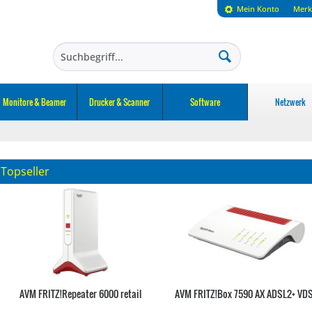
Mein Konto
Merk
Monitore & Beamer
Drucker & Scanner
Software
Netzwerk
Topseller
AVM FRITZ!Repeater 6000 retail
AVM FRITZ!Box 7590 AX ADSL2+ VD