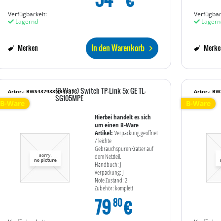
Verfügbarkeit:
Verfügbar
Lagernd
Lagern
In den Warenkorb
Merken
Merke
(B-Ware) Switch TP-Link 5x GE TL-
Artnr.: BWS437938NR4341
Artnr.: B
SG105MPE
B-Ware
B-Ware
Hierbei handelt es sich
um einen B-Ware
Artikel:
Verpackung geöffnet
/ leichte
GebrauchspurenKratzer auf
dem Netzteil.
Handbuch: J
Verpackung: J
Note Zustand: 2
Zubehör: komplett
79
€
80