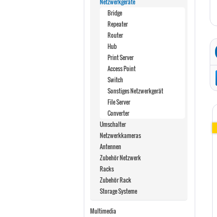
Netzwerkgeräte
Bridge
Repeater
Router
Hub
Print Server
Access Point
Switch
Sonstiges Netzwerkgerät
File Server
Converter
Umschalter
Netzwerkkameras
Antennen
Zubehör Netzwerk
Racks
Zubehör Rack
Storage Systeme
Multimedia