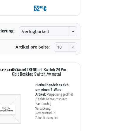
52
€
39
€
80
80
tierung:
Artikel pro Seite:
(B-Ware) TRENDnet Switch 24 Port
WS411943NR3486
Gbit Desktop Switch /w metal
Hierbei handelt es sich
um einen B-Ware
Artikel:
Verpackung geöffnet
/ leichte Gebrauchspuren.
Handbuch: J
Verpackung: J
Note Zustand: 2
Zubehör: komplett