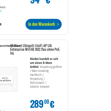
keit:
d
In den Warenkorb
n
(B-Ware) Ubiquiti UniFi AP U6-
WS415790NR4489
Enterprise WiFi6E 802.11ax ohne PoE-
Inj
Hierbei handelt es sich
um einen B-Ware
Artikel:
Verpackung geöffnet
/ Ware neuwertig.
Handbuch: J
Verpackung: J
Note Zustand: 1
Zubehör: komplett
289
€
00