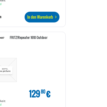
keit:
d
In den Warenkorb
n
FRITZ!Repeater 1610 Outdoor
9487
129
€
80
keit:
d