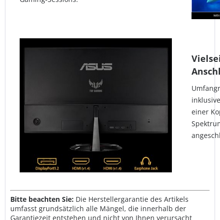
Vielse
Ansch
Umfangr
inklusiv
einer Ko
Spektru
angesch
Bitte beachten Sie:
Die Herstellergarantie des Artikels
umfasst grundsätzlich alle Mängel, die innerhalb der
Garantiezeit entstehen und nicht von Ihnen verursacht