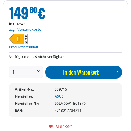
149
€
80
inkl. MwSt.
zzgl. Versandkosten
Produktdatenblatt
Verfügbarkeit:
nicht verfügbar
In den
Warenkorb
Artikel-Nr.:
339716
Hersteller:
ASUS
Hersteller-Nr:
90LM05V1-B01E70
EAN:
4718017734714
Merken