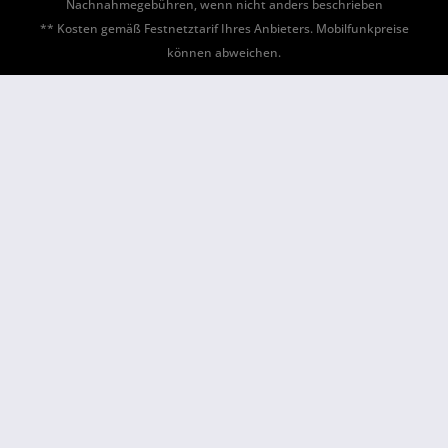
Nachnahmegebühren, wenn nicht anders beschrieben
** Kosten gemäß Festnetztarif Ihres Anbieters. Mobilfunkpreise
können abweichen.