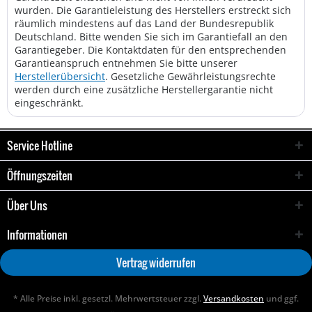
wurden. Die Garantieleistung des Herstellers erstreckt sich
räumlich mindestens auf das Land der Bundesrepublik
Deutschland. Bitte wenden Sie sich im Garantiefall an den
Garantiegeber. Die Kontaktdaten für den entsprechenden
Garantieanspruch entnehmen Sie bitte unserer
Herstellerübersicht
. Gesetzliche Gewährleistungsrechte
werden durch eine zusätzliche Herstellergarantie nicht
eingeschränkt.
Service Hotline
Öffnungszeiten
Über Uns
Informationen
Vertrag widerrufen
* Alle Preise inkl. gesetzl. Mehrwertsteuer zzgl.
Versandkosten
und ggf.