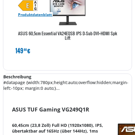
Produktdatenblatt
ASUS 60,5cm Essential VA24EQSB IPS D-Sub DVI+HDMI Spk
Lift
149
€
80
Beschreibung
#datapage {width:780px;height:auto;overflow:hidden;margin-
left:-10px; margin:0 auto;}...
ASUS TUF Gaming VG249Q1R
60,45cm (23,8 Zoll) Full HD (1920x1080), IPS,
übertaktbar auf 165Hz (über 144Hz), 1ms