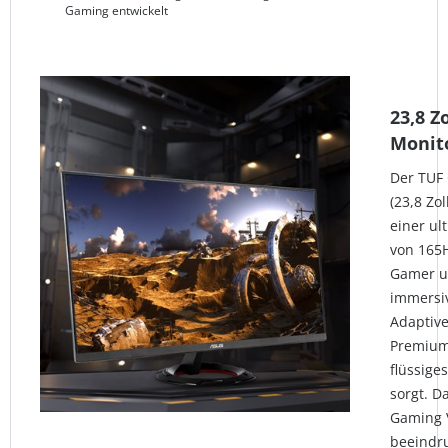
Gaming entwickelt
23,8 Z
Monit
Der TUF
(23,8 Zo
einer ul
von 165H
Gamer un
immersiv
Adaptive
Premium)
flüssige
sorgt. D
Gaming V
beeindru