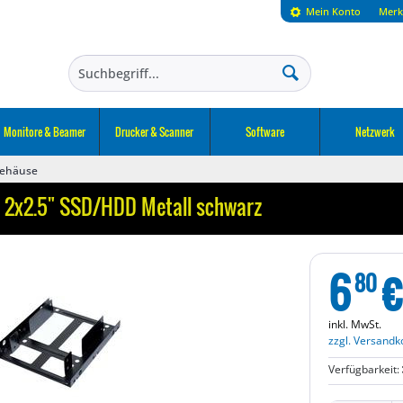
Mein Konto
Merk
Monitore & Beamer
Drucker & Scanner
Software
Netzwerk
Gehäuse
n 2x2.5" SSD/HDD Metall schwarz
6
€
80
inkl. MwSt.
zzgl. Versandk
Verfügbarkeit: