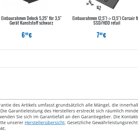
Einbaurahmen Delock 5,25" für 3,5"
Einbaurahmen (2,5") -> (3,5") Corsair f
Gerät Kunststoff schwarz
SSD/HDD retail
6
€
7
€
80
80
rantie des Artikels umfasst grundsätzlich alle Mängel, die innerha
Die Garantieleistung des Herstellers erstreckt sich räumlich mind
wenden Sie sich im Garantiefall an den Garantiegeber. Die Konta
tte unserer
Herstellerübersicht
. Gesetzliche Gewährleistungsrech
kt.