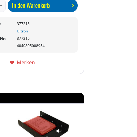
In den
Warenkorb
:
377215
Ultron
-Nr:
377215
4040895008954
Merken