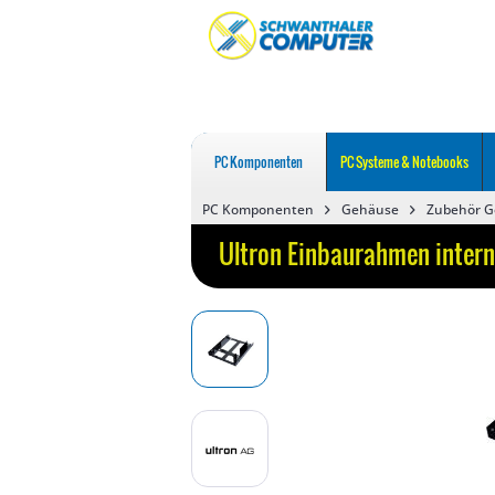
PC Komponenten
PC Systeme & Notebooks
PC Komponenten
Gehäuse
Zubehör 
Ultron Einbaurahmen inter