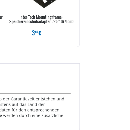
ür
Inter-Tech Mounting frame -
Icy Dock ICY Dock MB343
Speichereinschubadapter - 2.5" (6.4 cm)
Speichereinschubadapter - 5,25
3,5" und 2 x 2,5"...
3
€
14
€
80
80
lb der Garantiezeit entstehen und
estens auf das Land der
ktdaten für den entsprechenden
te werden durch eine zusätzliche