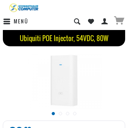
MENÜ
Ubiquiti POE Injector, 54VDC, 80W