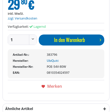
29
€
80
inkl. MwSt.
zzgl. Versandkosten
Verfügbarkeit:
Lagernd
In den
Warenkorb
Artikel-Nr.:
383796
Hersteller:
UbiQuiti
Hersteller-Nr:
POE-54V-80W
EAN:
0810354024597
Merken
Ähnliche Artikel