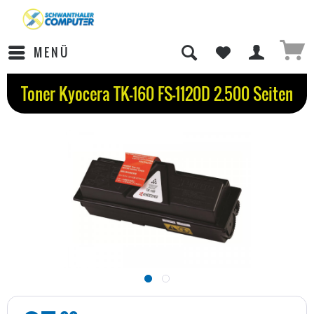
MENÜ
Toner Kyocera TK-160 FS-1120D 2.500 Seiten