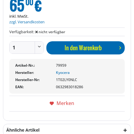
65
€
00
inkl. MwSt.
zzgl. Versandkosten
Verfügbarkeit:
nicht verfügbar
In den
Warenkorb
Artikel-Nr.:
79959
Hersteller:
Kyocera
Hersteller-Nr:
1T02LY0NLC
EAN:
0632983018286
Merken
Ähnliche Artikel