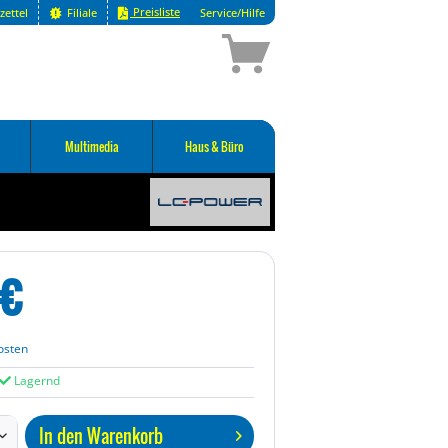
Preisliste
zettel
Filiale
Service/Hilfe
Multimedia
Haus & Büro
€
osten
Lagernd
In den
Warenkorb