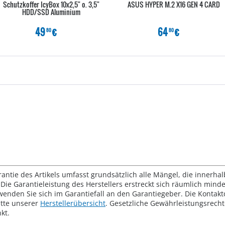
Schutzkoffer IcyBox 10x2,5" o. 3,5"
ASUS HYPER M.2 X16 GEN 4 CARD
HDD/SSD Aluminium
49
€
64
€
80
80
rantie des Artikels umfasst grundsätzlich alle Mängel, die innerha
Die Garantieleistung des Herstellers erstreckt sich räumlich mind
wenden Sie sich im Garantiefall an den Garantiegeber. Die Konta
tte unserer
Herstellerübersicht
. Gesetzliche Gewährleistungsrech
kt.