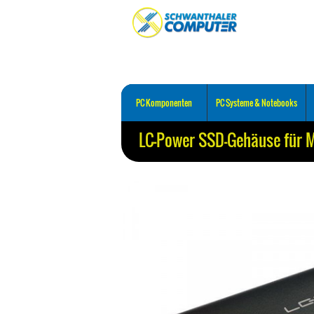
PC Komponenten
PC Systeme & Notebooks
LC-Power SSD-Gehäuse für 