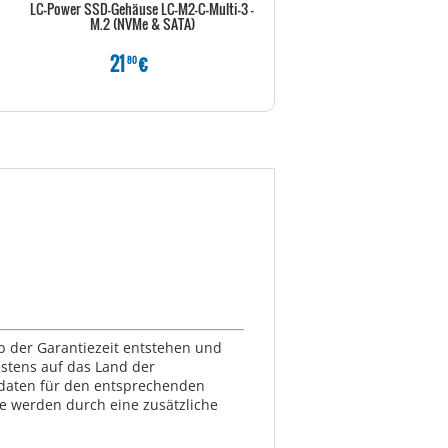
LC-Power SSD-Gehäuse LC-M2-C-Multi-3 -
GRAUGEAR HDD/SSD
M.2 (NVMe & SATA)
Festplattenschutzkoffer 9x3,
5xSSD
21
€
52
€
80
80
lb der Garantiezeit entstehen und
estens auf das Land der
ktdaten für den entsprechenden
te werden durch eine zusätzliche