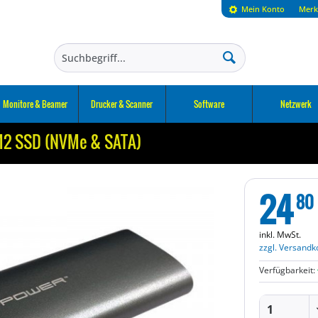
Mein Konto
Merk
Monitore & Beamer
Drucker & Scanner
Software
Netzwerk
M2 SSD (NVMe & SATA)
24
80
inkl. MwSt.
zzgl. Versandk
Verfügbarkeit: