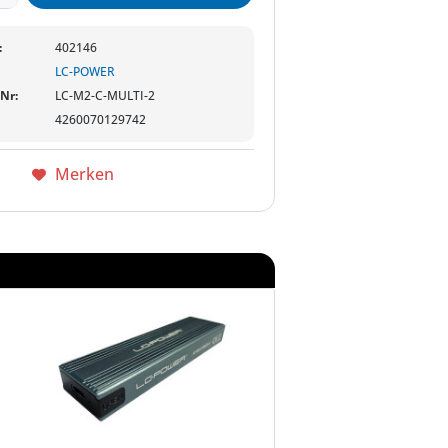
:
402146
LC-POWER
-Nr:
LC-M2-C-MULTI-2
4260070129742
Merken