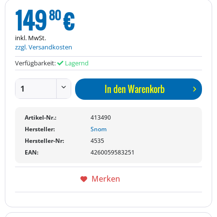
149
€
80
inkl. MwSt.
zzgl. Versandkosten
Verfügbarkeit:
Lagernd
In den
Warenkorb
Artikel-Nr.:
413490
Hersteller:
Snom
Hersteller-Nr:
4535
EAN:
4260059583251
Merken