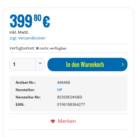
399
€
80
inkl. MwSt.
zzgl. Versandkosten
Verfügbarkeit:
nicht verfügbar
In den
Warenkorb
Artikel-Nr.:
446468
Hersteller:
HP
Hersteller-Nr:
853S9ES#ABD
EAN:
0196188364277
Merken