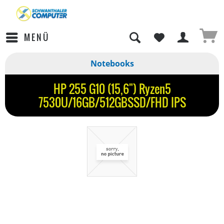
MENÜ
Notebooks
HP 255 G10 (15,6") Ryzen5
7530U/16GB/512GBSSD/FHD IPS