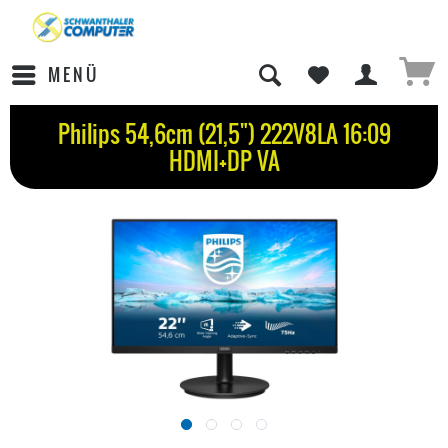
MENÜ
Philips 54,6cm (21,5") 222V8LA 16:09
HDMI+DP VA