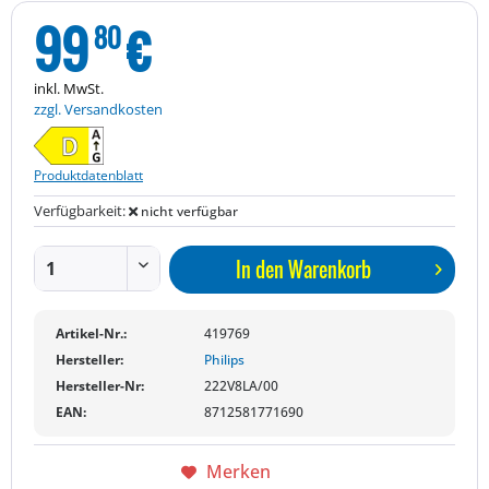
99
€
80
inkl. MwSt.
zzgl. Versandkosten
Produktdatenblatt
Verfügbarkeit:
nicht verfügbar
In den
Warenkorb
Artikel-Nr.:
419769
Hersteller:
Philips
Hersteller-Nr:
222V8LA/00
EAN:
8712581771690
Merken