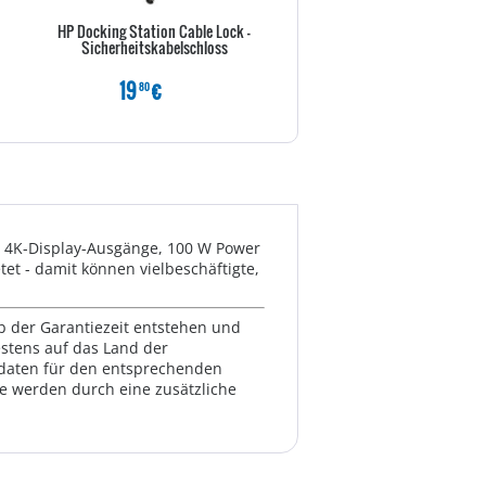
HP Docking Station Cable Lock -
Club3D 4K Mini-Dockingst 
Sicherheitskabelschloss
>4xUSB3/HDMI/DVI/LAN si
19
€
159
€
80
00
ei 4K-Display-Ausgänge, 100 W Power
et - damit können vielbeschäftigte,
lb der Garantiezeit entstehen und
estens auf das Land der
ktdaten für den entsprechenden
te werden durch eine zusätzliche