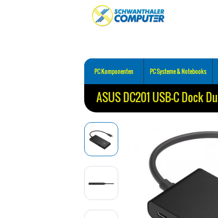
PC Komponenten
PC Systeme & Notebooks
ASUS DC201 USB-C Dock Du