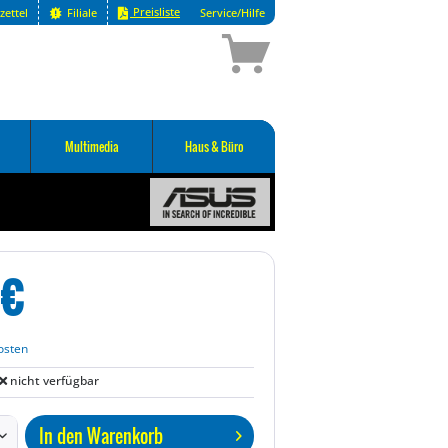
Preisliste
zettel
Filiale
Service/Hilfe
Multimedia
Haus & Büro
€
osten
nicht verfügbar
In den
Warenkorb