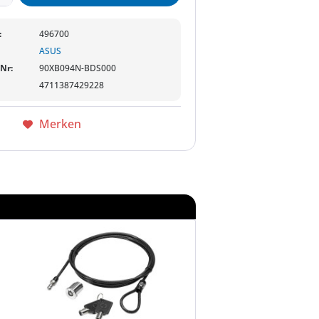
:
496700
ASUS
-Nr:
90XB094N-BDS000
4711387429228
Merken