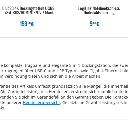
Club3D 4K Dockingstation USB3 -
LogiLink Notebookschloss
>3xUSB3/HDMI/DP/DVI/ black
Diebstahlsicherung
159
€
9
€
00
80
ne kompakte, tragbare und elegante 5-in-1-Dockingstation, die zw
ertragungen über USB-C und USB Typ-A sowie Gigabit-Ethernet biet
in Verbindung treten und sich an die Arbeit machen.
rantie des Artikels umfasst grundsätzlich alle Mängel, die innerha
Die Garantieleistung des Herstellers erstreckt sich räumlich mind
wenden Sie sich im Garantiefall an den Garantiegeber. Die Konta
tte unserer
Herstellerübersicht
. Gesetzliche Gewährleistungsrech
kt.