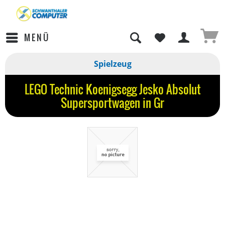
MENÜ
Spielzeug
LEGO Technic Koenigsegg Jesko Absolut
Supersportwagen in Gr