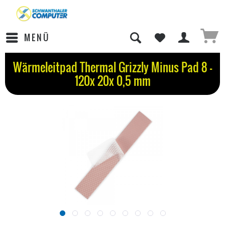
MENÜ
Wärmeleitpad Thermal Grizzly Minus Pad 8 -
120x 20x 0,5 mm