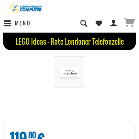
MENÜ
LEGO Ideas - Rote Londoner Telefonzelle
119
€
80