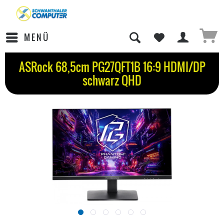
MENÜ
ASRock 68,5cm PG27QFT1B 16:9 HDMI/DP
schwarz QHD