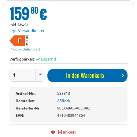
159
€
80
inkl. MwSt.
zzgl. Versandkosten
Produktdatenblatt
Verfügbarkeit:
Lagernd
In den
Warenkorb
Artikel-Nr.:
533813
Hersteller:
ASRock
Hersteller-Nr:
90LXA0A0-A0E0A0J
EAN:
4710483944864
Merken