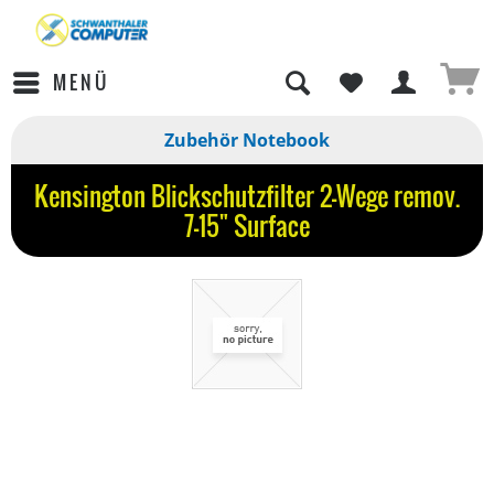
MENÜ
Zubehör Notebook
Kensington Blickschutzfilter 2-Wege remov.
7-15" Surface