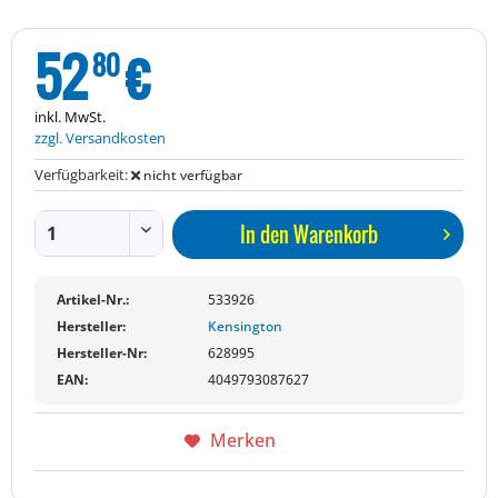
52
€
80
inkl. MwSt.
zzgl. Versandkosten
Verfügbarkeit:
nicht verfügbar
In den
Warenkorb
Artikel-Nr.:
533926
Hersteller:
Kensington
Hersteller-Nr:
628995
EAN:
4049793087627
Merken