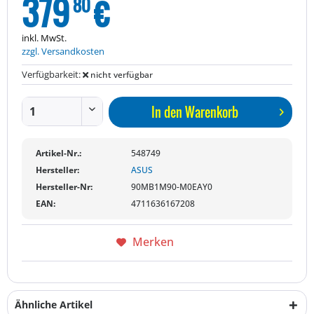
379
€
80
inkl. MwSt.
zzgl. Versandkosten
Verfügbarkeit:
nicht verfügbar
In den
Warenkorb
Artikel-Nr.:
548749
Hersteller:
ASUS
Hersteller-Nr:
90MB1M90-M0EAY0
EAN:
4711636167208
Merken
Ähnliche Artikel