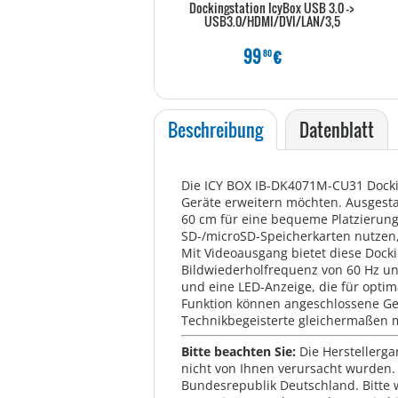
Dockingstation IcyBox USB 3.0 ->
USB3.0/HDMI/DVI/LAN/3,5
99
€
80
Beschreibung
Datenblatt
Die ICY BOX IB-DK4071M-CU31 Docking
Geräte erweitern möchten. Ausgesta
60 cm für eine bequeme Platzierun
SD-/microSD-Speicherkarten nutzen, 
Mit Videoausgang bietet diese Docki
Bildwiederholfrequenz von 60 Hz und
und eine LED-Anzeige, die für optim
Funktion können angeschlossene Ger
Technikbegeisterte gleichermaßen 
Bitte beachten Sie:
Die Herstellerga
nicht von Ihnen verursacht wurden. 
Bundesrepublik Deutschland. Bitte 