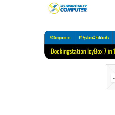
PC Komponenten
PC Systeme & Notebooks
Dockingstation IcyBox 7 in