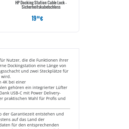
HP Docking Station Cable Lock -
Club3D 4K Mini-Dockingst 
Sicherheitskabelschloss
>4xUSB3/HDMI/DVI/LAN si
19
€
159
€
80
00
ür Nutzer, die die Funktionen ihrer
rne Dockingstation eine Länge von
gsschacht und zwei Steckplätze für
 wird.
n 4K bei einer
en gehören ein integrierter Lüfter
 Dank USB-C mit Power Delivery-
 praktischen Wahl für Profis und
lb der Garantiezeit entstehen und
estens auf das Land der
ktdaten für den entsprechenden