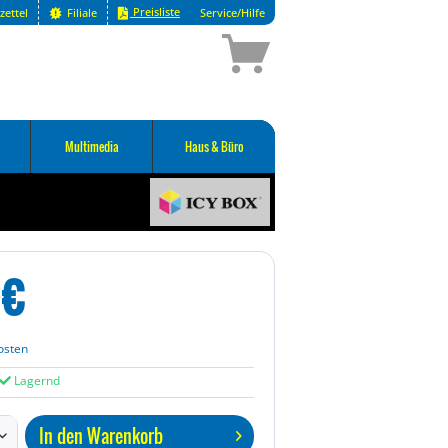
Preisliste
zettel
Filiale
Service/Hilfe
Multimedia
Haus & Büro
€
osten
Lagernd
In den
Warenkorb