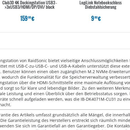
Club3D 4K Dockingstation USB3 -
LogiLink Notebookschloss
>3xUSB3/HDMI/DP/DVI/ black
Diebstahlsicherung
159
€
9
€
00
80
station von RaidSonic bietet vielseitige Anschlussmöglichkeiten f
ttet mit USB-C-zu-USB-C- und USB-A-Kabeln unterstützt diese exte
g. Benutzer können einen oben zugänglichen M.2 NVMe-Erweiterun
wodurch die Funktionalität für die Speicherverwaltung verbessert
ngstation über die HDMI-Schnittstelle eine maximale Auflösung vo
 sorgt so für klare und lebendige Bilder. Zu den weiteren Merkmal
ale Leistung und einen Überblick über den Betriebsstatus sorgen.
äte schnell aufgeladen werden, was die IB-DK4071M-CU31 zu einer
macht.
rantie des Artikels umfasst grundsätzlich alle Mängel, die innerha
Die Garantieleistung des Herstellers erstreckt sich räumlich mind
wenden Sie sich im Garantiefall an den Garantiegeber. Die Konta