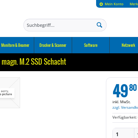
Mein Konto
Merk
Monitore & Beamer
Drucker & Scanner
Software
Netzwerk
 1 magn. M.2 SSD Schacht
49
80
inkl. MwSt.
zzgl. Versandk
Verfügbarkeit: