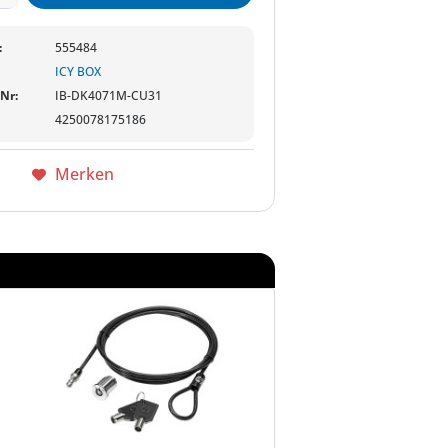
:
555484
ICY BOX
-Nr:
IB-DK4071M-CU31
4250078175186
Merken