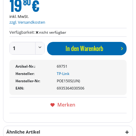
19
€
80
inkl. MwSt.
zzgl. Versandkosten
Verfügbarkeit:
nicht verfügbar
In den
Warenkorb
Artikel-Nr.:
69751
Hersteller:
TP-Link
Hersteller-Nr:
POE150S(UN)
EAN:
6935364030506
Merken
Ähnliche Artikel