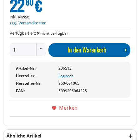
22
€
80
inkl. MwSt.
zzgl. Versandkosten
Verfügbarkeit:
nicht verfügbar
In den
Warenkorb
Artikel-Nr.:
206513
Hersteller:
Logitech
Hersteller-Nr:
960-001065
EAN:
5099206064225
Merken
Ähnliche Artikel