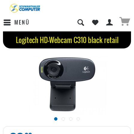
MENÜ
Logitech HD-Webcam C310 black retail