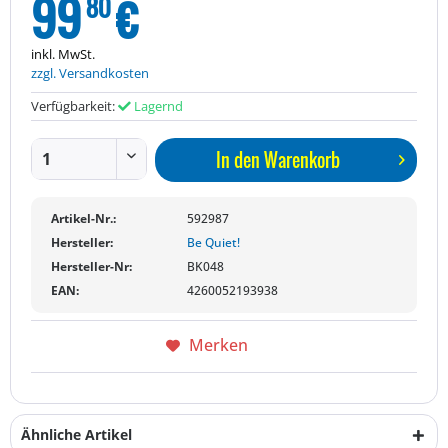
99
€
80
inkl. MwSt.
zzgl. Versandkosten
Verfügbarkeit:
Lagernd
In den
Warenkorb
Artikel-Nr.:
592987
Hersteller:
Be Quiet!
Hersteller-Nr:
BK048
EAN:
4260052193938
Merken
Ähnliche Artikel