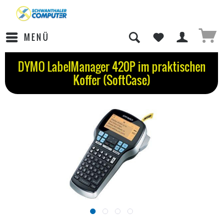
MENÜ
DYMO LabelManager 420P im praktischen
Koffer (SoftCase)