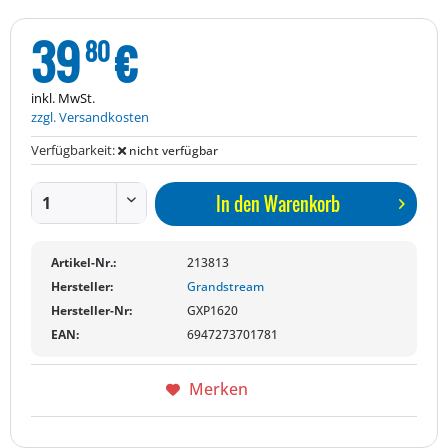
39
€
80
inkl. MwSt.
zzgl. Versandkosten
Verfügbarkeit:
nicht verfügbar
In den
Warenkorb
Artikel-Nr.:
213813
Hersteller:
Grandstream
Hersteller-Nr:
GXP1620
EAN:
6947273701781
Merken