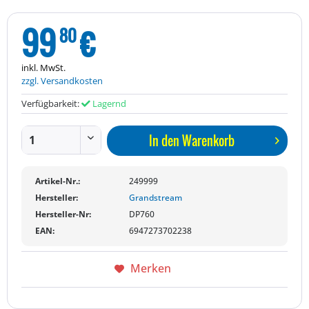
99
€
80
inkl. MwSt.
zzgl. Versandkosten
Verfügbarkeit:
Lagernd
In den
Warenkorb
Artikel-Nr.:
249999
Hersteller:
Grandstream
Hersteller-Nr:
DP760
EAN:
6947273702238
Merken