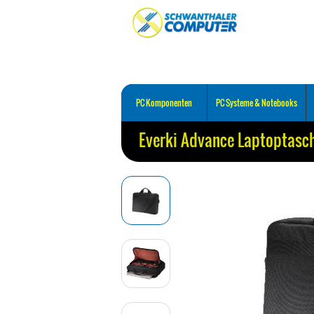
PC Komponenten
PC Systeme & Notebooks
Everki Advance Laptoptasch