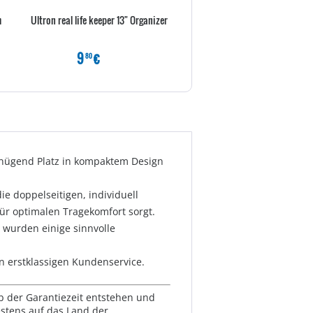
m
Ultron real life keeper 13" Organizer
ultron real life keeper GRAU 7"
9
€
6
€
80
00
genügend Platz in kompaktem Design
e doppelseitigen, individuell
 für optimalen Tragekomfort sorgt.
 wurden einige sinnvolle
n erstklassigen Kundenservice.
lb der Garantiezeit entstehen und
estens auf das Land der