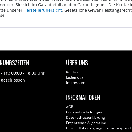
wenden Sie sich im Garantiefall an den Garantiegeber. Die Konta
tte unserer
Herstellerübersicht
. Gesetzliche Gewährleistungsrech
kt.
FNUNGSZEITEN
ÜBER UNS
Kontakt
- Fr.: 09:00 - 18:00 Uhr
Ladenlokal
: geschlossen
Impressum
INFORMATIONEN
AGB
Cookie-Einstellungen
Datenschutzerklärung
Ergänzende Allgemeine
Geschäftsbedingungen zum easyCredi