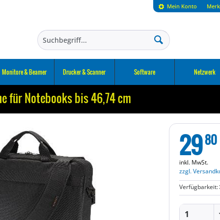
Mein Konto
Merk
Monitore & Beamer
Drucker & Scanner
Software
Netzwerk
e für Notebooks bis 46,74 cm
29
80
inkl. MwSt.
zzgl. Versandk
Verfügbarkeit: