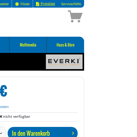
Preisliste
zettel
Filiale
Service/Hilfe
Multimedia
Haus & Büro
€
osten
nicht verfügbar
In den
Warenkorb