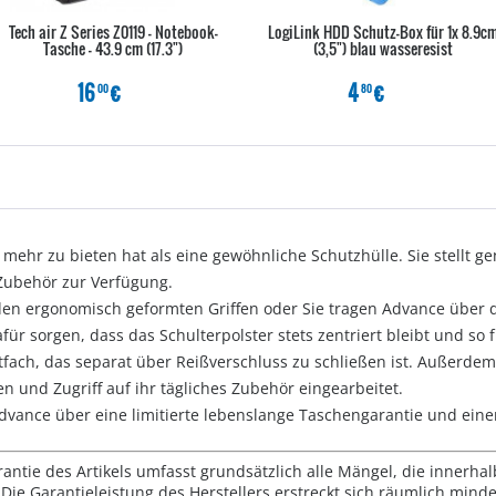
Tech air Z Series Z0119 - Notebook-
LogiLink HDD Schutz-Box für 1x 8.9c
Tasche - 43.9 cm (17.3")
(3,5") blau wasseresist
16
€
4
€
00
80
 mehr zu bieten hat als eine gewöhnliche Schutzhülle. Sie stellt 
Zubehör zur Verfügung.
en ergonomisch geformten Griffen oder Sie tragen Advance über di
für sorgen, dass das Schulterpolster stets zentriert bleibt und so
tfach, das separat über Reißverschluss zu schließen ist. Außerdem
 und Zugriff auf ihr tägliches Zubehör eingearbeitet.
Advance über eine limitierte lebenslange Taschengarantie und eine
rantie des Artikels umfasst grundsätzlich alle Mängel, die innerha
Die Garantieleistung des Herstellers erstreckt sich räumlich mind