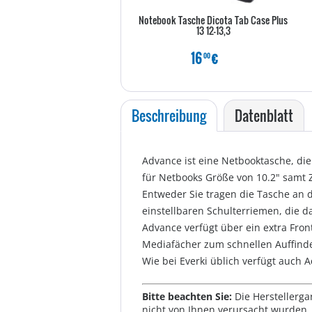
Notebook Tasche Dicota Tab Case Plus
13 12-13,3
16
€
00
Beschreibung
Datenblatt
Advance ist eine Netbooktasche, die
für Netbooks Größe von 10.2" samt 
Entweder Sie tragen die Tasche an d
einstellbaren Schulterriemen, die da
Advance verfügt über ein extra Fron
Mediafächer zum schnellen Auffinden
Wie bei Everki üblich verfügt auch 
Bitte beachten Sie:
Die Herstellerga
nicht von Ihnen verursacht wurden. 