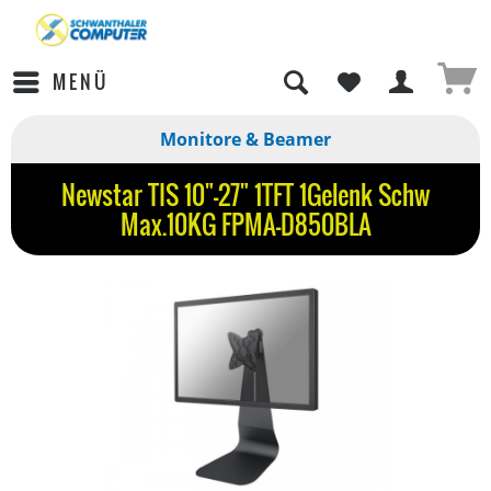
MENÜ
Monitore & Beamer
Newstar TIS 10"-27" 1TFT 1Gelenk Schw
Max.10KG FPMA-D850BLA