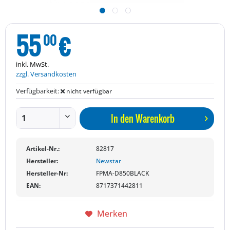
55
€
00
inkl. MwSt.
zzgl. Versandkosten
Verfügbarkeit:
nicht verfügbar
In den
Warenkorb
Artikel-Nr.:
82817
Hersteller:
Newstar
Hersteller-Nr:
FPMA-D850BLACK
EAN:
8717371442811
Merken