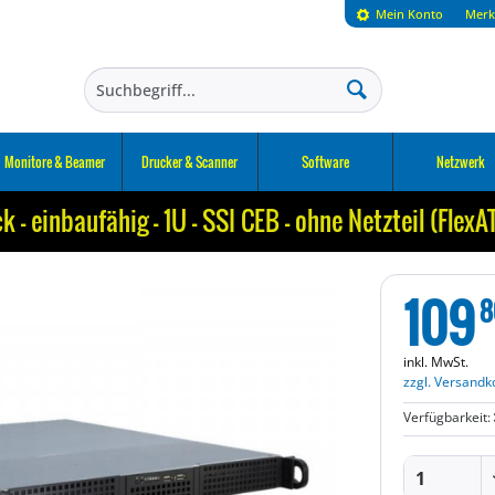
Mein Konto
Merk
Monitore & Beamer
Drucker & Scanner
Software
Netzwerk
k - einbaufähig - 1U - SSI CEB - ohne Netzteil (FlexA
109
8
inkl. MwSt.
zzgl. Versandk
Verfügbarkeit: