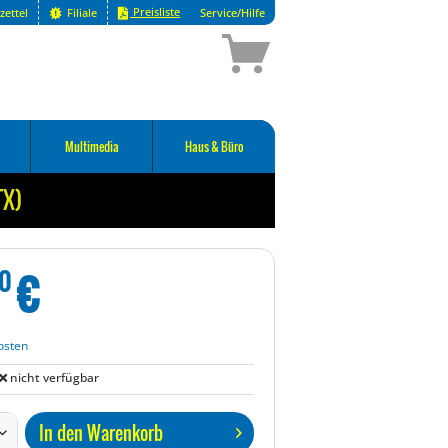
Preisliste
zettel
Filiale
Service/Hilfe
Multimedia
Haus & Büro
TX)
€
0
osten
nicht verfügbar
In den
Warenkorb