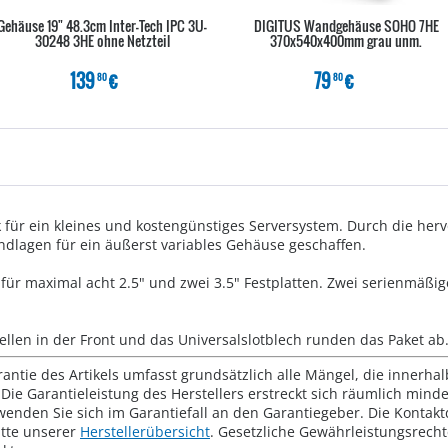
Gehäuse 19" 48.3cm Inter-Tech IPC 3U-
DIGITUS Wandgehäuse SOHO 7HE
30248 3HE ohne Netzteil
370x540x400mm grau unm.
139
€
79
€
80
80
k für ein kleines und kostengünstiges Serversystem. Durch die her
ndlagen für ein äußerst variables Gehäuse geschaffen.
z für maximal acht 2.5" und zwei 3.5" Festplatten. Zwei serienmäßi
tellen in der Front und das Universalslotblech runden das Paket ab
rantie des Artikels umfasst grundsätzlich alle Mängel, die innerha
Die Garantieleistung des Herstellers erstreckt sich räumlich mind
wenden Sie sich im Garantiefall an den Garantiegeber. Die Konta
tte unserer
Herstellerübersicht
. Gesetzliche Gewährleistungsrech