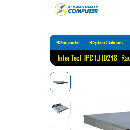
PC Komponenten
PC Systeme & Notebooks
Inter-Tech IPC 1U-10248 - Rac