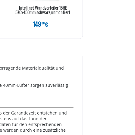
Intellinet Wandverteiler 15HE
48,3cm Server Geh RPS19-G3
570x450mm schwarz,unmontiert
19".ohne Netzteil, schwa
149
€
149
€
80
80
vorragende Materialqualität und
ge 40mm-Lüfter sorgen zuverlässig
.
lb der Garantiezeit entstehen und
estens auf das Land der
ktdaten für den entsprechenden
te werden durch eine zusätzliche