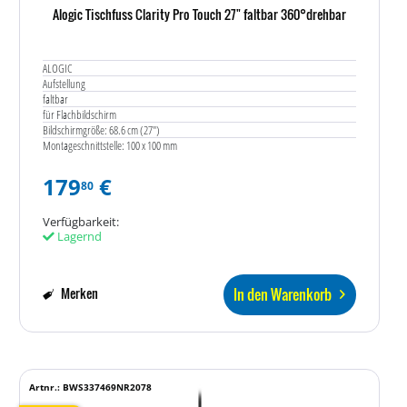
Alogic Tischfuss Clarity Pro Touch 27" faltbar 360°drehbar
ALOGIC
Aufstellung
faltbar
für Flachbildschirm
Bildschirmgröße: 68.6 cm (27")
Montageschnittstelle: 100 x 100 mm
179
€
80
Verfügbarkeit:
Lagernd
In den Warenkorb
Merken
Artnr.: BWS337469NR2078