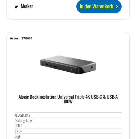
In den Warenkorb
Merken
Artnr.: 378631
Alogic Dockingstation Universal Triple 4K USB-C & USB-A
100W
ALOGIC DX3
Dockingstation
USB-C
3 x DP
GigE