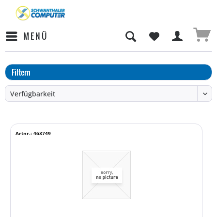
MENÜ
Filtern
Artnr.: 463749