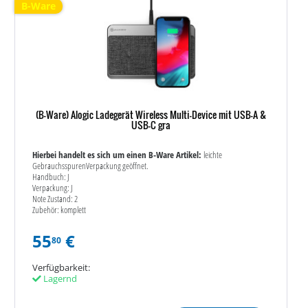
B-Ware
(B-Ware) Alogic Ladegerät Wireless Multi-Device mit USB-A &
USB-C gra
Hierbei handelt es sich um einen B-Ware Artikel:
leichte
GebrauchsspurenVerpackung geöffnet.
Handbuch: J
Verpackung: J
Note Zustand: 2
Zubehör: komplett
55
€
80
Verfügbarkeit:
Lagernd