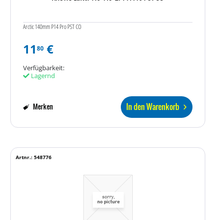
Arctic 140mm P14 Pro PST CO
11
€
80
Verfügbarkeit:
Lagernd
In den Warenkorb
Merken
Artnr.: 548776