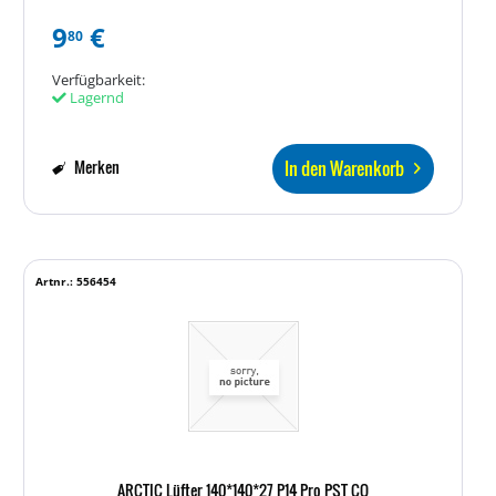
9
€
80
Verfügbarkeit:
Lagernd
In den Warenkorb
Merken
Artnr.: 556454
ARCTIC Lüfter 140*140*27 P14 Pro PST CO