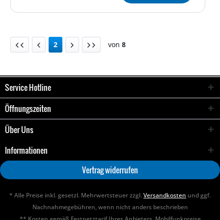
2
von
8
Service Hotline
Öffnungszeiten
Über Uns
Informationen
Vertrag widerrufen
* Alle Preise inkl. gesetzl. Mehrwertsteuer zzgl.
Versandkosten
und ggf.
Nachnahmegebühren, wenn nicht anders beschrieben
** Kosten gemäß Festnetztarif Ihres Anbieters. Mobilfunkpreise