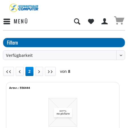
MENÜ
Filtern
2
von
8
Artnr.: 556444