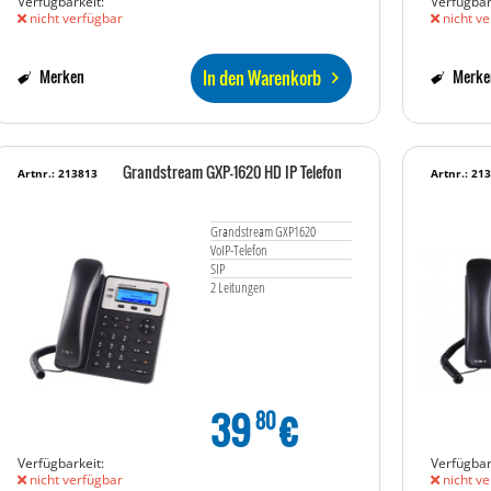
Verfügbarkeit:
Verfügbar
nicht verfügbar
nicht ve
In den Warenkorb
Merken
Merke
Grandstream GXP-1620 HD IP Telefon
Artnr.: 213813
Artnr.: 21
Grandstream GXP1620
VoIP-Telefon
SIP
2 Leitungen
39
€
80
Verfügbarkeit:
Verfügbar
nicht verfügbar
nicht ve