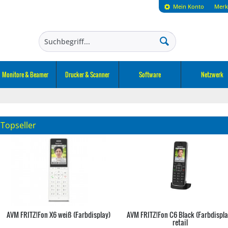
Mein Konto
Merk
Monitore & Beamer
Drucker & Scanner
Software
Netzwerk
Topseller
AVM FRITZ!Fon X6 weiß (Farbdisplay)
AVM FRITZ!Fon C6 Black (Farbdispla
retail