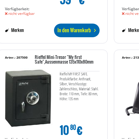
Verfügbarkeit:
Verfügbar
nicht verfügbar
nicht ve
In den Warenkorb
Merken
Merke
Rieffel Mini-Tresor "My first
Artnr.: 207500
Artnr.: 21
Safe",Aussenmasse 135x110x80mm
Rieffel MY FIRST SAFE.
Produktfarbe: Anthrazit,
Silber, Verschlusstyp:
Zahlenschloss, Material: Stahl.
Breite: 110 mm, Tiefe: 80 mm,
Höhe: 135 mm
10
€
80