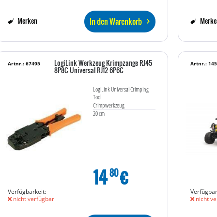
In den Warenkorb
Merken
Merke
LogiLink Werkzeug Krimpzange RJ45
Artnr.: 67495
Artnr.: 14
8P8C Universal RJ12 6P6C
LogiLink Universal Crimping
Tool
Crimpwerkzeug
20 cm
14
€
80
Verfügbarkeit:
Verfügbar
nicht verfügbar
nicht ve