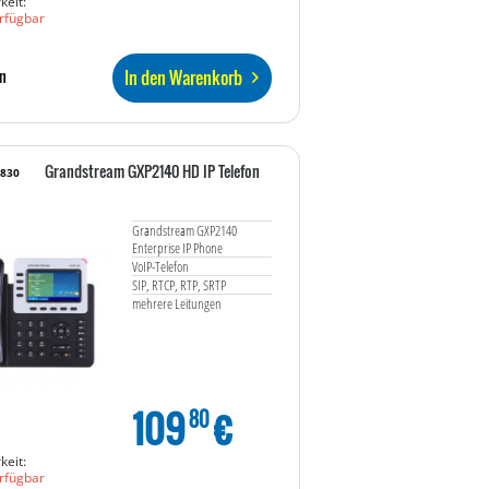
keit:
rfügbar
In den Warenkorb
n
Grandstream GXP2140 HD IP Telefon
3830
Grandstream GXP2140
Enterprise IP Phone
VoIP-Telefon
SIP, RTCP, RTP, SRTP
mehrere Leitungen
109
€
80
keit:
rfügbar