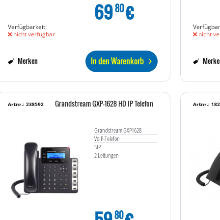
69
€
80
Verfügbarkeit:
Verfügbar
nicht verfügbar
nicht ve
In den Warenkorb
Merken
Merke
Grandstream GXP-1628 HD IP Telefon
Artnr.: 238592
Artnr.: 18
Grandstream GXP1628
VoIP-Telefon
SIP
2 Leitungen
59
€
80