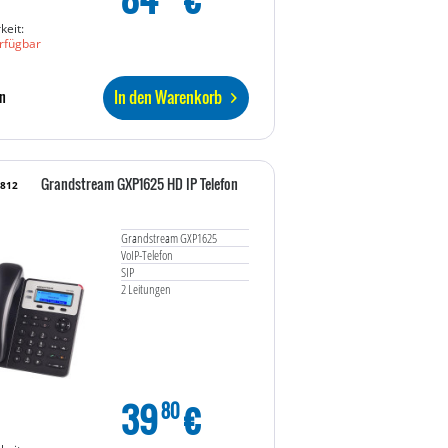
keit:
rfügbar
In den Warenkorb
n
Grandstream GXP1625 HD IP Telefon
3812
Grandstream GXP1625
VoIP-Telefon
SIP
2 Leitungen
39
€
80