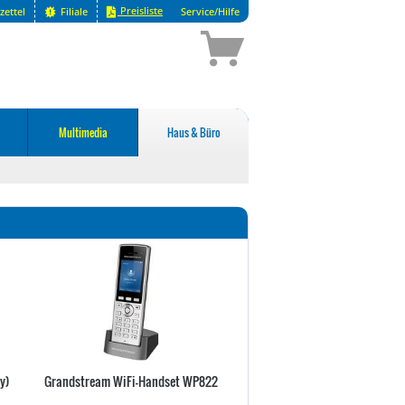
Preisliste
zettel
Filiale
Service/Hilfe
Multimedia
Haus & Büro
y)
Grandstream WiFi-Handset WP822
Amazon Echo Show 5 (3nd Gen
2023) Antraciet DE