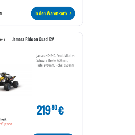
In den Warenkorb
n
Jamara Ride-on Quad 12V
5041
Jamara 404640. Produktfarbe:
Schwarz. Breite: 660 mm,
Tiefe: 970 mm, Höhe: 650 mm
219
€
80
keit:
rfügbar