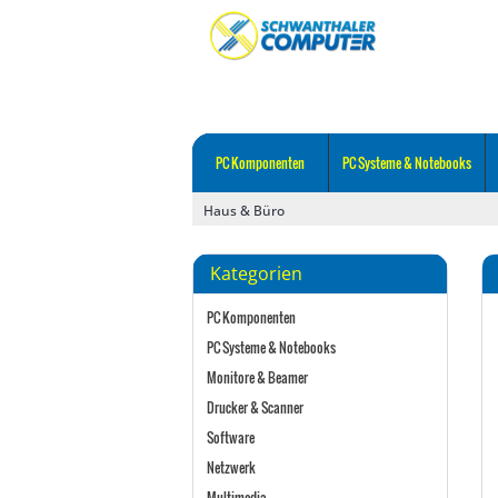
PC Komponenten
PC Systeme & Notebooks
Haus & Büro
Kategorien
PC Komponenten
PC Systeme & Notebooks
Monitore & Beamer
Drucker & Scanner
Software
Netzwerk
Multimedia