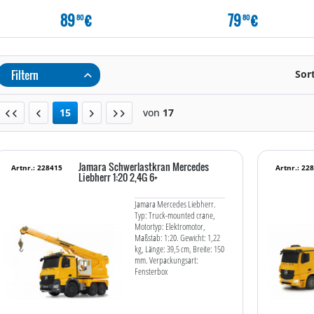
89
€
79
€
80
80
Filtern
Sor
15
von
17
Jamara Schwerlastkran Mercedes
Artnr.: 228415
Artnr.: 22
Liebherr 1:20 2,4G 6+
Jamara Mercedes Liebherr.
Typ: Truck-mounted crane,
Motortyp: Elektromotor,
Maßstab: 1:20. Gewicht: 1,22
kg, Länge: 39,5 cm, Breite: 150
mm. Verpackungsart:
Fensterbox