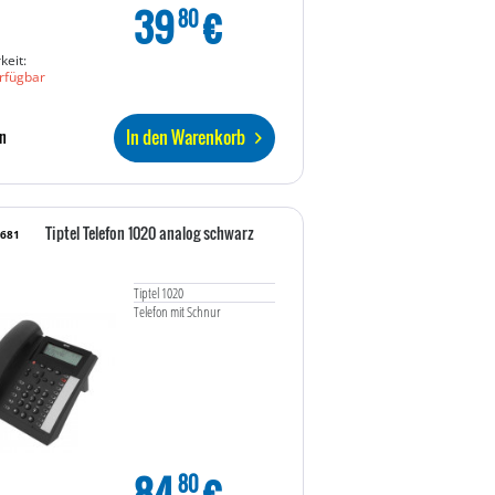
39
€
80
keit:
rfügbar
In den Warenkorb
n
Tiptel Telefon 1020 analog schwarz
2681
Tiptel 1020
Telefon mit Schnur
84
€
80