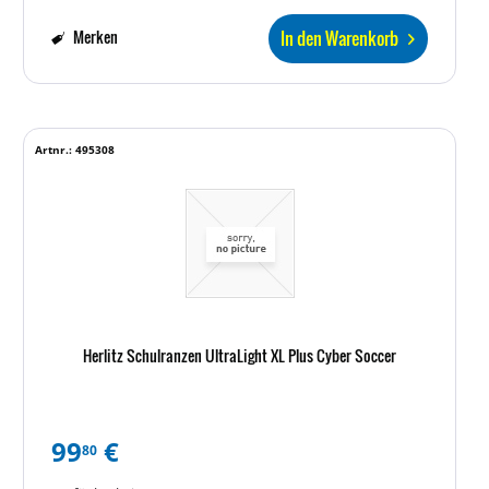
In den Warenkorb
Merken
Artnr.: 495308
Herlitz Schulranzen UltraLight XL Plus Cyber Soccer
99
€
80