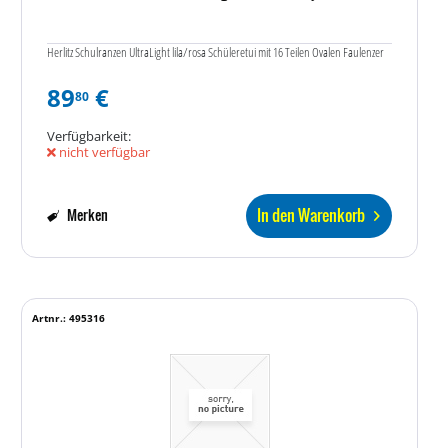
Herlitz Schulranzen UltraLight lila/rosa Schüleretui mit 16 Teilen Ovalen Faulenzer
89
€
80
Verfügbarkeit:
nicht verfügbar
In den Warenkorb
Merken
Artnr.: 495316