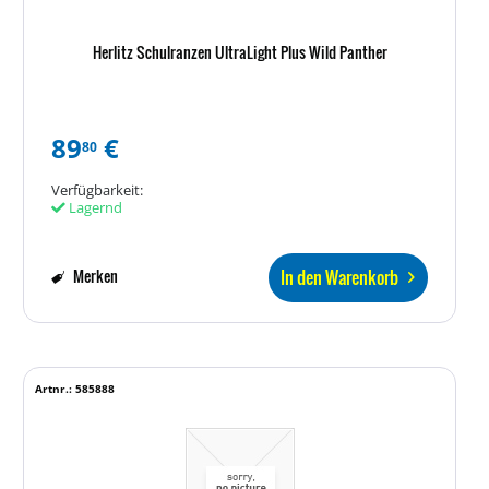
Herlitz Schulranzen UltraLight Plus Wild Panther
89
€
80
Verfügbarkeit:
Lagernd
In den Warenkorb
Merken
Artnr.: 585888