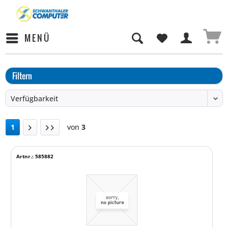
MENÜ
Filtern
1
von
3
Artnr.: 585882