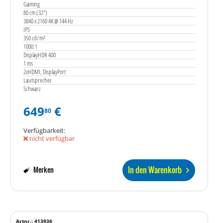
Gaming
80 cm (32")
3840 x 2160 4K @ 144 Hz
IPS
350 cd/m²
1000:1
DisplayHDR 400
1 ms
2xHDMI, DisplayPort
Lautsprecher
Schwarz
649
€
80
Verfügbarkeit:
nicht verfügbar
In den Warenkorb
Merken
Artnr.: 413936