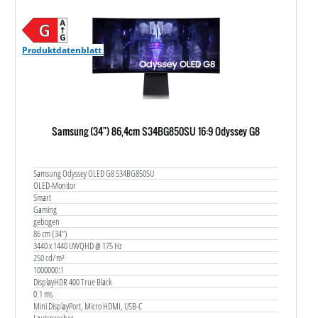
Produktdatenblatt
Samsung (34") 86,4cm S34BG850SU 16:9 Odyssey G8
Samsung Odyssey OLED G8 S34BG850SU
OLED-Monitor
Smart
Gaming
gebogen
86 cm (34")
3440 x 1440 UWQHD @ 175 Hz
250 cd/m²
1000000:1
DisplayHDR 400 True Black
0.1 ms
Mini DisplayPort, Micro HDMI, USB-C
Lautsprecher