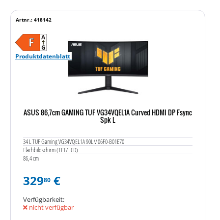
Artnr.: 418142
Produktdatenblatt
ASUS 86,7cm GAMING TUF VG34VQEL1A Curved HDMI DP Fsync
Spk L
34 L TUF Gaming VG34VQEL1A 90LM06F0-B01E70
Flachbildschirm (TFT/LCD)
86,4 cm
329
€
80
Verfügbarkeit:
nicht verfügbar