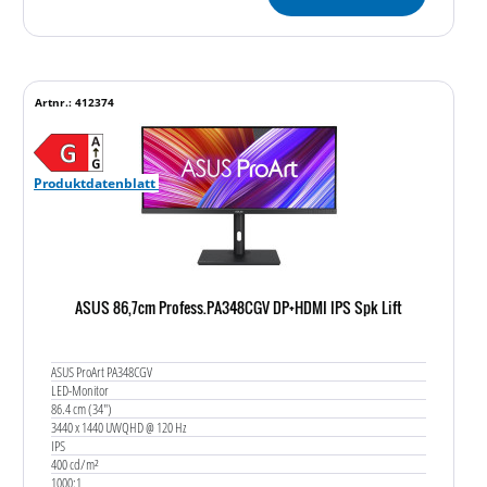
Artnr.: 412374
Produktdatenblatt
ASUS 86,7cm Profess.PA348CGV DP+HDMI IPS Spk Lift
ASUS ProArt PA348CGV
LED-Monitor
86.4 cm (34")
3440 x 1440 UWQHD @ 120 Hz
IPS
400 cd/m²
1000:1