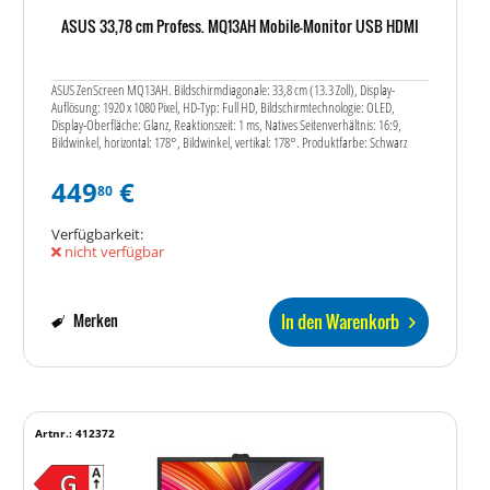
ASUS 33,78 cm Profess. MQ13AH Mobile-Monitor USB HDMI
ASUS ZenScreen MQ13AH. Bildschirmdiagonale: 33,8 cm (13.3 Zoll), Display-
Auflösung: 1920 x 1080 Pixel, HD-Typ: Full HD, Bildschirmtechnologie: OLED,
Display-Oberfläche: Glanz, Reaktionszeit: 1 ms, Natives Seitenverhältnis: 16:9,
Bildwinkel, horizontal: 178°, Bildwinkel, vertikal: 178°. Produktfarbe: Schwarz
449
€
80
Verfügbarkeit:
nicht verfügbar
In den Warenkorb
Merken
Artnr.: 412372