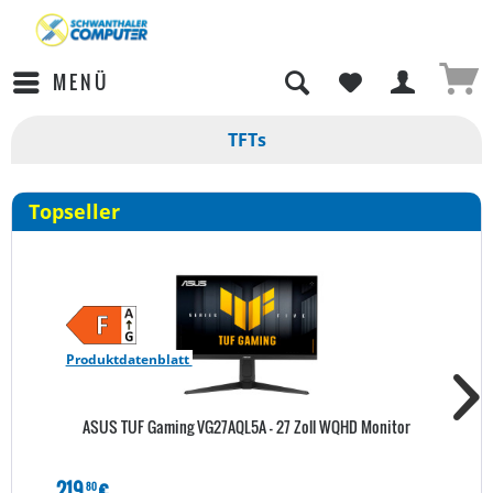
MENÜ
TFTs
Topseller
Produktdatenblatt
ASUS TUF Gaming VG27AQL5A - 27 Zoll WQHD Monitor
219
€
80