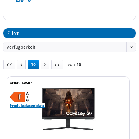
Filtern
10
von
16
Artnr.: 420254
Produktdatenblatt