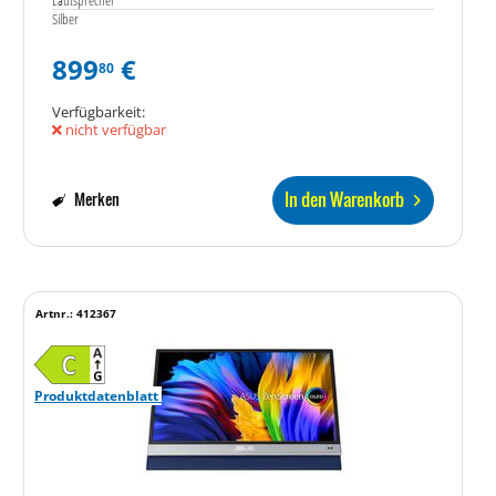
Silber
899
€
80
Verfügbarkeit:
nicht verfügbar
In den Warenkorb
Merken
Artnr.: 412367
Produktdatenblatt