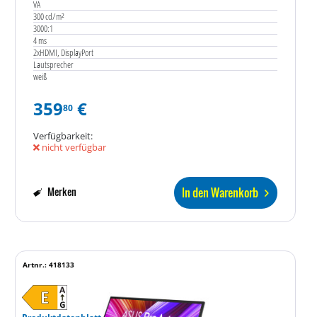
VA
300 cd/m²
3000:1
4 ms
2xHDMI, DisplayPort
Lautsprecher
weiß
359
€
80
Verfügbarkeit:
nicht verfügbar
In den Warenkorb
Merken
Artnr.: 418133