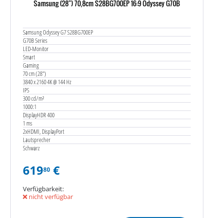
Samsung (28") 70,8cm S28BG700EP 16:9 Odyssey G70B
Samsung Odyssey G7 S28BG700EP
G70B Series
LED-Monitor
Smart
Gaming
70 cm (28")
3840 x 2160 4K @ 144 Hz
IPS
300 cd/m²
1000:1
DisplayHDR 400
1 ms
2xHDMI, DisplayPort
Lautsprecher
Schwarz
619
€
80
Verfügbarkeit:
nicht verfügbar