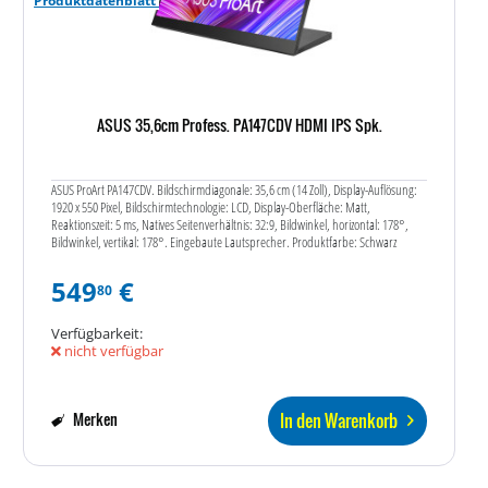
Produktdatenblatt
ASUS 35,6cm Profess. PA147CDV HDMI IPS Spk.
ASUS ProArt PA147CDV. Bildschirmdiagonale: 35,6 cm (14 Zoll), Display-Auflösung:
1920 x 550 Pixel, Bildschirmtechnologie: LCD, Display-Oberfläche: Matt,
Reaktionszeit: 5 ms, Natives Seitenverhältnis: 32:9, Bildwinkel, horizontal: 178°,
Bildwinkel, vertikal: 178°. Eingebaute Lautsprecher. Produktfarbe: Schwarz
549
€
80
Verfügbarkeit:
nicht verfügbar
In den Warenkorb
Merken