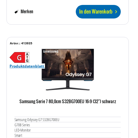
In den Warenkorb
Merken
Artnr.: 413935
Produktdatenblatt
Samsung Serie 7 80,0cm S32BG700EU 16:9 (32") schwarz
Samsung Odyssey G7 S32BG700EU
G70B Series
LED-Monitor
Smart