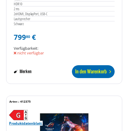
HDR10
2 ms
2xHDMI, DisplayPort, USB-C
Lautsprecher
Schwarz
799
€
80
Verfügbarkeit:
nicht verfügbar
In den Warenkorb
Merken
Artnr.: 412375
Produktdatenblatt