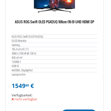
ASUS ROG Swift OLED PG42UQ 106cm (16:9) UHD HDMI DP
ASUS ROG Swift OLED PG42UQ
OLED-Monitor
Gaming
105.4 cm (41.5")
3840 x 2160 4K @ 138 Hz
450 cd/m²
135000:1
HDR10
4xHDMI, DisplayPort
Lautsprecher
1549
€
80
Verfügbarkeit:
nicht verfügbar