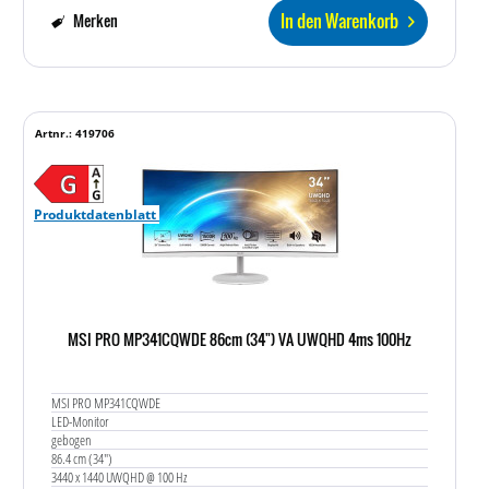
In den Warenkorb
Merken
Artnr.: 419706
Produktdatenblatt
MSI PRO MP341CQWDE 86cm (34") VA UWQHD 4ms 100Hz
MSI PRO MP341CQWDE
LED-Monitor
gebogen
86.4 cm (34")
3440 x 1440 UWQHD @ 100 Hz