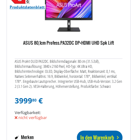
Produktdatenblatt
ASUS 80,1cm Profess.PA32DC DP+HDMI UHD Spk Lift
ASUS ProArt OLED PA32DC. Bildschirmdiagonale: 80 cm (31.5 Zoll),
Bildschirmauflösung: 3840 x 2160 Pixel, HD-Typ: 4K Ultra HD,
Bildschirmtechnologie: OLED, Display-Oberfläche: Matt, Reaktionszeit: 0,1 ms,
Natives Seitenverhältnis: 16:9, Bildwinkel, horizontal: 178°, Bildwinkel, vertikal:
178°. Eingebaute Lautsprecher. Integrierter USB-Hub, USB-Hub-Version: 3.2 Gen
2 (3.1 Gen 2). VESA-Halterung, Höhenverstellung. Produktfarbe: Schwarz
3999
€
80
Verfügbarkeit:
nicht verfügbar
In den Warenkorb
Merken