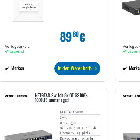
89
€
80
Verfügbarkeit:
Verfügbar
Lagernd
Lagern
In den Warenkorb
Merken
Merke
NETGEAR Switch 8x GE GS108X-
Artnr.: 456496
Artnr.: 42
100EUS unmanaged
NETGEAR GS108X
Switch
unmanaged
8 x 10/100/1000 + 1 x 10 Gb
Ethernet SFP+ (Uplink)
Desktop, wandmontierbar