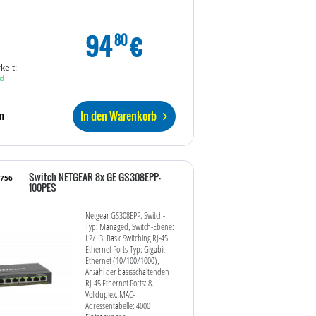
94
€
80
keit:
d
In den Warenkorb
n
Switch NETGEAR 8x GE GS308EPP-
5756
100PES
Netgear GS308EPP. Switch-
Typ: Managed, Switch-Ebene:
L2/L3. Basic Switching RJ-45
Ethernet Ports-Typ: Gigabit
Ethernet (10/100/1000),
Anzahl der basisschaltenden
RJ-45 Ethernet Ports: 8.
Vollduplex. MAC-
Adressentabelle: 4000