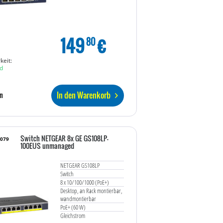
149
€
80
keit:
d
In den Warenkorb
n
Switch NETGEAR 8x GE GS108LP-
9079
100EUS unmanaged
NETGEAR GS108LP
Switch
8 x 10/100/1000 (PoE+)
Desktop, an Rack montierbar,
wandmontierbar
PoE+ (60 W)
Gleichstrom