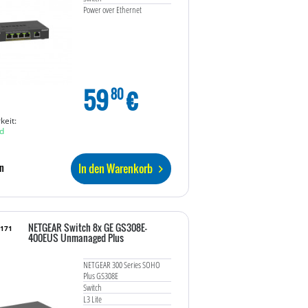
Power over Ethernet
59
€
80
keit:
d
In den Warenkorb
n
NETGEAR Switch 8x GE GS308E-
2171
400EUS Unmanaged Plus
NETGEAR 300 Series SOHO
Plus GS308E
Switch
L3 Lite