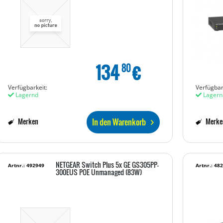
134
€
80
Verfügbarkeit:
Verfügbar
Lagernd
Lagern
In den Warenkorb
Merken
Merke
NETGEAR Switch Plus 5x GE GS305PP-
Artnr.: 492949
Artnr.: 48
300EUS POE Unmanaged (83W)