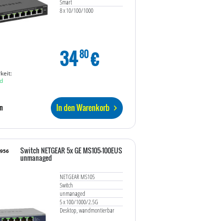
Smart
8 x 10/100/1000
34
€
80
keit:
d
In den Warenkorb
n
Switch NETGEAR 5x GE MS105-100EUS
0956
unmanaged
NETGEAR MS105
Switch
unmanaged
5 x 100/1000/2.5G
Desktop, wandmontierbar