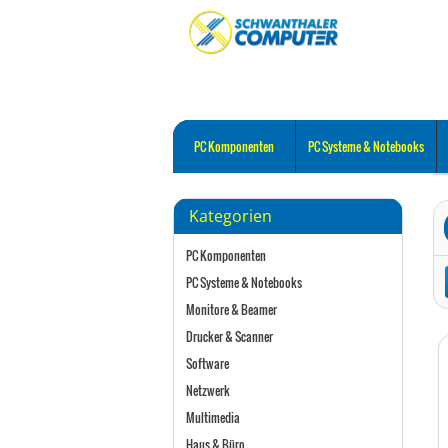
PC Komponenten
PC Systeme & Notebooks
Kategorien
PC Komponenten
PC Systeme & Notebooks
Monitore & Beamer
Drucker & Scanner
Software
Netzwerk
Multimedia
Haus & Büro