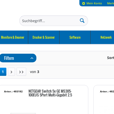
Mein Konto
Merk
Monitore & Beamer
Drucker & Scanner
Software
Netzwerk
Filtern
Sor
1
von
3
NETGEAR Switch 5x GE MS305-
Artnr.: 493192
Artnr.: 49
100EUS 5Port Multi-Gigabit 2.5