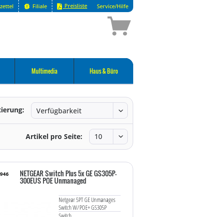
Preisliste
zettel
Filiale
Service/Hilfe
Multimedia
Haus & Büro
tierung:
Artikel pro Seite:
NETGEAR Switch Plus 5x GE GS305P-
2946
300EUS POE Unmanaged
Netgear 5PT GE Unmanages
Switch W/POE+ GS305P
Switch