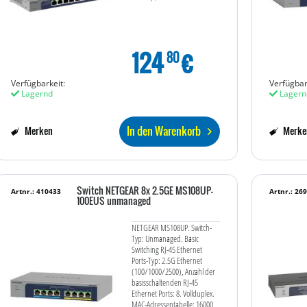
124
€
80
Verfügbarkeit:
Verfügbar
Lagernd
Lagern
In den Warenkorb
Merken
Merke
Switch NETGEAR 8x 2.5GE MS108UP-
Artnr.: 410433
Artnr.: 26
100EUS unmanaged
NETGEAR MS108UP. Switch-
Typ: Unmanaged. Basic
Switching RJ-45 Ethernet
Ports-Typ: 2.5G Ethernet
(100/1000/2500), Anzahl der
basisschaltenden RJ-45
Ethernet Ports: 8. Vollduplex.
MAC-Adressentabelle: 16000