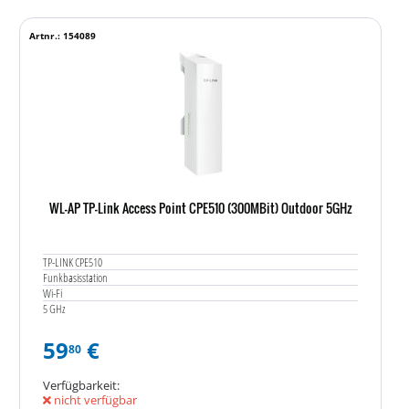
Artnr.: 154089
WL-AP TP-Link Access Point CPE510 (300MBit) Outdoor 5GHz
TP-LINK CPE510
Funkbasisstation
Wi-Fi
5 GHz
59
€
80
Verfügbarkeit:
nicht verfügbar