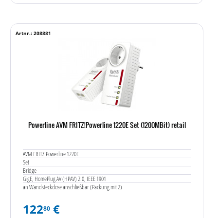
Artnr.: 208881
Powerline AVM FRITZ!Powerline 1220E Set (1200MBit) retail
AVM FRITZ!Powerline 1220E
Set
Bridge
GigE, HomePlug AV (HPAV) 2.0, IEEE 1901
an Wandsteckdose anschließbar (Packung mit 2)
122
€
80