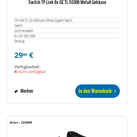
Switch TP-Link 8x GE TL-SG108 Metall Gehäuse
TP-LINK TL-SG108 8-port Metal Gigabit Switch
Switch
nicht verwaltet
8 x 10/100/1000
Desktop
29
€
80
Verfügbarkeit:
nicht verfügbar
In den Warenkorb
Merken
Artnr.: 223909