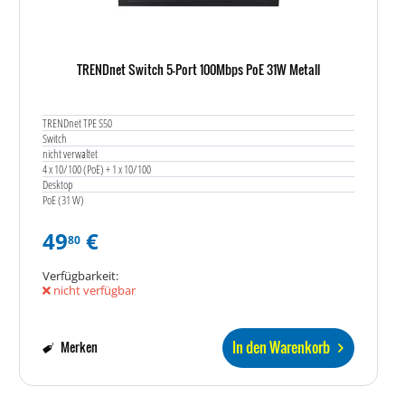
TRENDnet Switch 5-Port 100Mbps PoE 31W Metall
TRENDnet TPE S50
Switch
nicht verwaltet
4 x 10/100 (PoE) + 1 x 10/100
Desktop
PoE (31 W)
49
€
80
Verfügbarkeit:
nicht verfügbar
In den Warenkorb
Merken