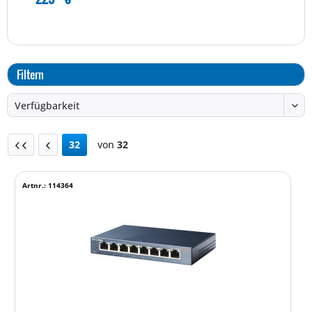
Filtern
32
von
32
Artnr.: 114364