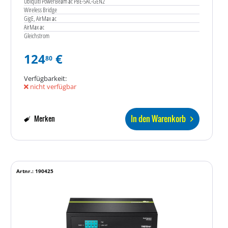
Ubiquiti PowerBeam ac PBE-5AC-GEN2
Wireless Bridge
GigE, AirMax ac
AirMax ac
Gleichstrom
124
€
80
Verfügbarkeit:
nicht verfügbar
In den Warenkorb
Merken
Artnr.: 190425