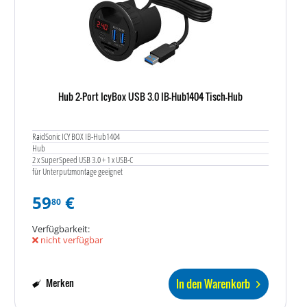
Hub 2-Port IcyBox USB 3.0 IB-Hub1404 Tisch-Hub
RaidSonic ICY BOX IB-Hub1404
Hub
2 x SuperSpeed USB 3.0 + 1 x USB-C
für Unterputzmontage geeignet
59
€
80
Verfügbarkeit:
nicht verfügbar
In den Warenkorb
Merken