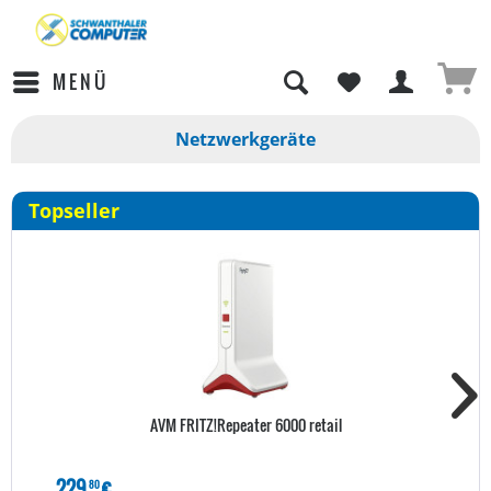
MENÜ
Netzwerkgeräte
Topseller
AVM FRITZ!Repeater 6000 retail
229
€
80