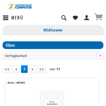
MENÜ
Miditower
Filtern
2
von
17
Artnr.: 487625