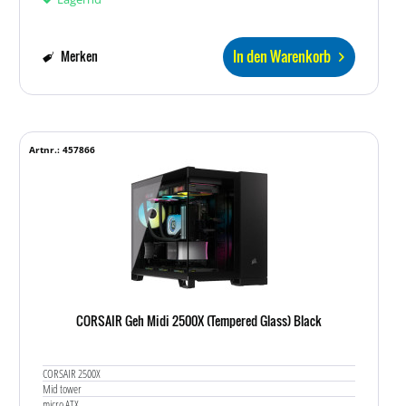
In den Warenkorb
Merken
Artnr.: 457866
CORSAIR Geh Midi 2500X (Tempered Glass) Black
CORSAIR 2500X
Mid tower
micro ATX