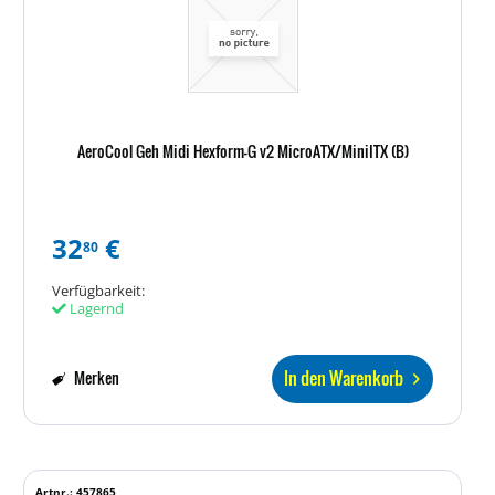
AeroCool Geh Midi Hexform-G v2 MicroATX/MiniITX (B)
32
€
80
Verfügbarkeit:
Lagernd
In den Warenkorb
Merken
Artnr.: 457865