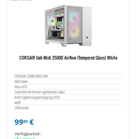
CORSAIR Geh Midi 2500D Airflow (Tempered Glass) White
CORSAIR 2500D AIRFLOW
Mid tower
micro ATX
Seitenteil mit Fenster (gehärtetes Glas)
keine Spannungsversorgung (ATX)
weiß
USB/Audio
99
€
80
Verfügbarkeit:
Lagernd