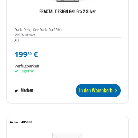
FRACTAL DESIGN Geh Era 2 Silver
Fractal Design Case Fractal Era 2 Silver
Midi/Minitower
ATX
199
€
80
Verfügbarkeit:
Lagernd
In den Warenkorb
Merken
Artnr.: 495888