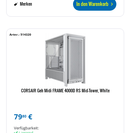
In den Warenkorb
Merken
Artnr.: 514320
CORSAIR Geh Midi FRAME 4000D RS Mid-Tower, White
79
€
80
Verfügbarkeit:
Lagernd