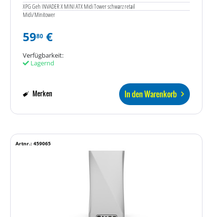
XPG Geh INVADER X MINI ATX Midi Tower schwarz retail
Midi/Minitower
59
€
80
Verfügbarkeit:
Lagernd
In den Warenkorb
Merken
Artnr.: 459065