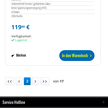
Seitenteil mit Fenster (gehärtetes Glas)
keine Spannungsversorgung (ATX)
Schwarz
USB/Audio
119
€
80
Verfügbarkeit:
Lagernd
In den Warenkorb
Merken
2
von
17
Service Hotline