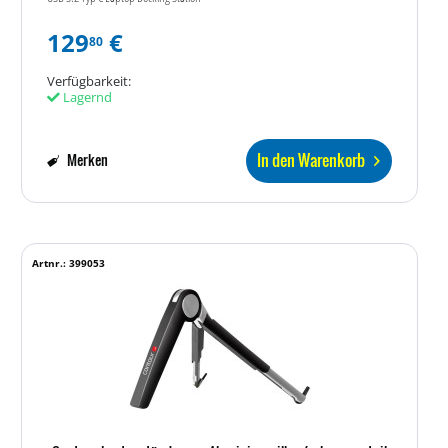
129
€
80
Verfügbarkeit:
Lagernd
In den Warenkorb
Merken
Artnr.: 399053