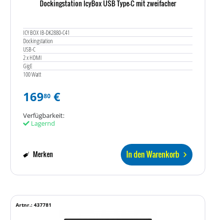
Dockingstation IcyBox USB Type-C mit zweifacher
ICY BOX IB-DK2880-C41
Dockingstation
USB-C
2 x HDMI
GigE
100 Watt
169
€
80
Verfügbarkeit:
Lagernd
In den Warenkorb
Merken
Artnr.: 437781