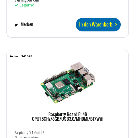
Lagernd
In den Warenkorb
Merken
Artnr.: 341628
Raspberry Board Pi 4B
CPU1.5GHz/8GB/USB3.0/MHDMI/BT/Wifi
Raspberry Pi 4 Model B
Einplatinenrechner