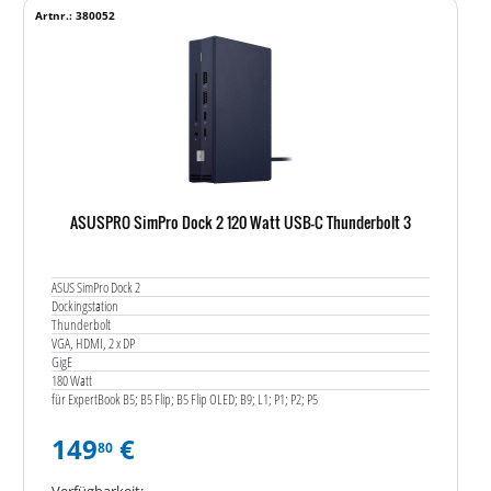
Artnr.: 380052
ASUSPRO SimPro Dock 2 120 Watt USB-C Thunderbolt 3
ASUS SimPro Dock 2
Dockingstation
Thunderbolt
VGA, HDMI, 2 x DP
GigE
180 Watt
für ExpertBook B5; B5 Flip; B5 Flip OLED; B9; L1; P1; P2; P5
149
€
80
Verfügbarkeit: