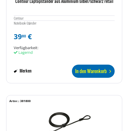
Contour Laptopständer aus Aluminium silber/schwarz retail
Contour
Notebook-Ständer
39
€
80
Verfügbarkeit:
Lagernd
In den Warenkorb
Merken
Artnr.: 381800