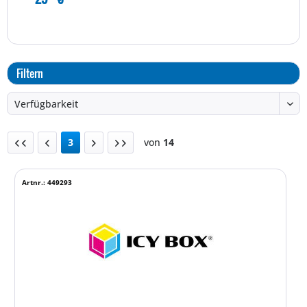
Filtern
3
von
14
Artnr.: 449293