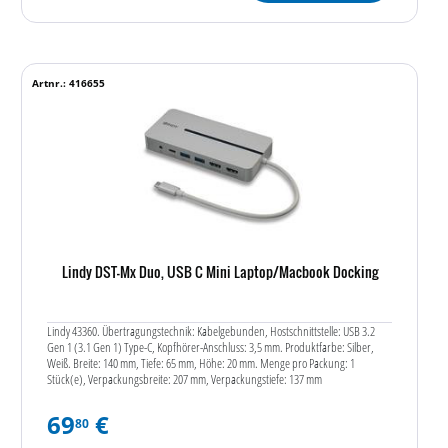
Artnr.: 416655
Lindy DST-Mx Duo, USB C Mini Laptop/Macbook Docking
Lindy 43360. Übertragungstechnik: Kabelgebunden, Hostschnittstelle: USB 3.2
Gen 1 (3.1 Gen 1) Type-C, Kopfhörer-Anschluss: 3,5 mm. Produktfarbe: Silber,
Weiß. Breite: 140 mm, Tiefe: 65 mm, Höhe: 20 mm. Menge pro Packung: 1
Stück(e), Verpackungsbreite: 207 mm, Verpackungstiefe: 137 mm
69
€
80