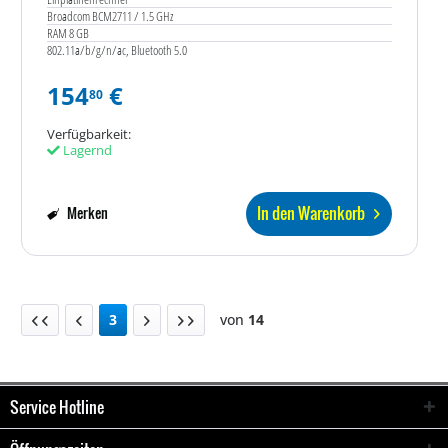
Broadcom BCM2711 / 1.5 GHz
RAM 8 GB
802.11a/b/g/n/ac, Bluetooth 5.0
154
€
80
Verfügbarkeit:
Lagernd
In den Warenkorb
Merken
3
von
14
Service Hotline