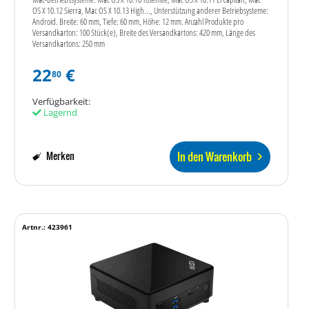
OS X 10.12 Sierra, Mac OS X 10.13 High..., Unterstützung anderer Betriebsysteme:
Android. Breite: 60 mm, Tiefe: 60 mm, Höhe: 12 mm. Anzahl Produkte pro
Versandkarton: 100 Stück(e), Breite des Versandkartons: 420 mm, Länge des
Versandkartons: 250 mm
22
€
80
Verfügbarkeit:
Lagernd
In den Warenkorb
Merken
Artnr.: 423961