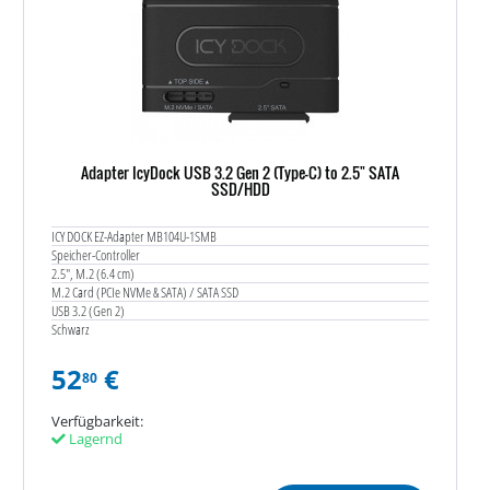
Adapter IcyDock USB 3.2 Gen 2 (Type-C) to 2.5" SATA
SSD/HDD
ICY DOCK EZ-Adapter MB104U-1SMB
Speicher-Controller
2.5", M.2 (6.4 cm)
M.2 Card (PCIe NVMe & SATA) / SATA SSD
USB 3.2 (Gen 2)
Schwarz
52
€
80
Verfügbarkeit:
Lagernd