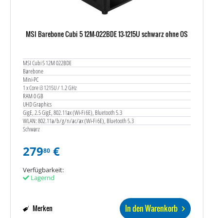
MSI Barebone Cubi 5 12M-022BDE 13-1215U schwarz ohne OS
MSI Cubi 5 12M 022BDE
Barebone
Mini-PC
1 x Core i3 1215U / 1.2 GHz
RAM 0 GB
UHD Graphics
GigE, 2.5 GigE, 802.11ax (Wi-Fi 6E), Bluetooth 5.3
WLAN: 802.11a/b/g/n/ac/ax (Wi-Fi 6E), Bluetooth 5.3
Schwarz
279
€
80
Verfügbarkeit:
Lagernd
In den Warenkorb
Merken