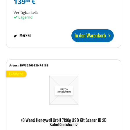
139
€
80
Verfügbarkeit:
Lagernd
In den Warenkorb
Merken
Artnr.: BWS256983NR4183
B-Ware
(B-Ware) Honeywell Orbit 7190g USB Kit Scaner 1D 2D
Kabel3m schwarz