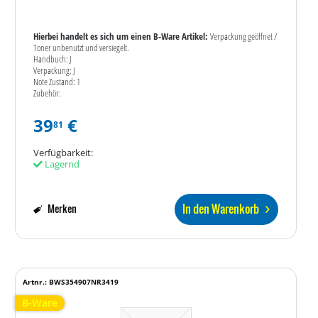
Hierbei handelt es sich um einen B-Ware Artikel:
Verpackung geöffnet /
Toner unbenutzt und versiegelt.
Handbuch: J
Verpackung: J
Note Zustand: 1
Zubehör:
39
€
81
Verfügbarkeit:
Lagernd
In den Warenkorb
Merken
Artnr.: BWS354907NR3419
B-Ware