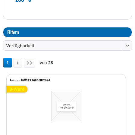
Filtern
1
von
28
Artnr.: BWS271686NR2644
B-Ware