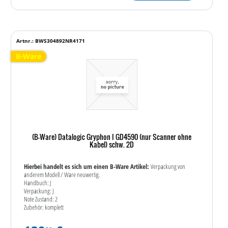
Artnr.: BWS304892NR4171
B-Ware
(B-Ware) Datalogic Gryphon I GD4590 (nur Scanner ohne
Kabel) schw. 2D
Hierbei handelt es sich um einen B-Ware Artikel:
Verpackung von
anderem Modell / Ware neuwertig.
Handbuch: J
Verpackung: J
Note Zustand: 2
Zubehör: komplett