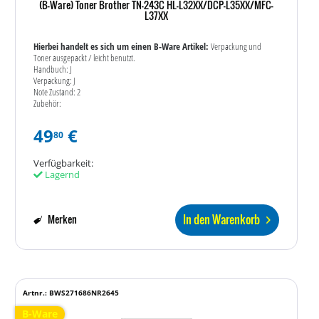
(B-Ware) Toner Brother TN-243C HL-L32XX/DCP-L35XX/MFC-
L37XX
Hierbei handelt es sich um einen B-Ware Artikel:
Verpackung und
Toner ausgepackt / leicht benutzt.
Handbuch: J
Verpackung: J
Note Zustand: 2
Zubehör:
49
€
80
Verfügbarkeit:
Lagernd
In den Warenkorb
Merken
Artnr.: BWS271686NR2645
B-Ware