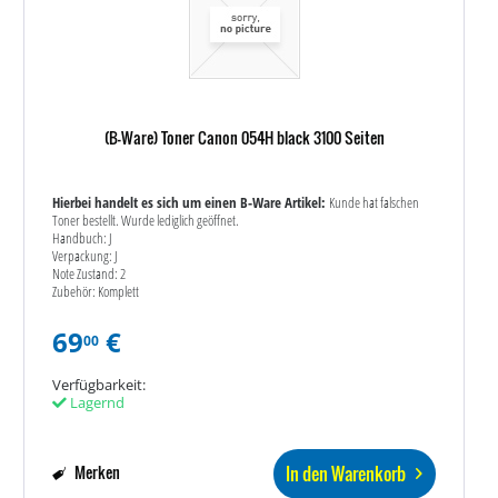
(B-Ware) Toner Canon 054H black 3100 Seiten
Hierbei handelt es sich um einen B-Ware Artikel:
Kunde hat falschen
Toner bestellt. Wurde lediglich geöffnet.
Handbuch: J
Verpackung: J
Note Zustand: 2
Zubehör: Komplett
69
€
00
Verfügbarkeit:
Lagernd
In den Warenkorb
Merken