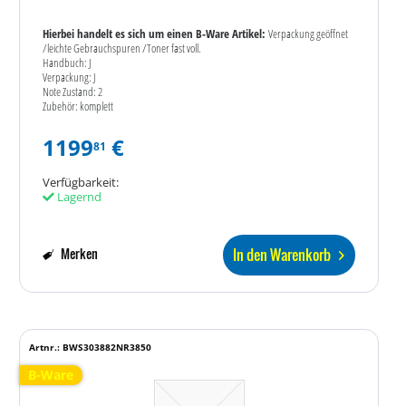
Hierbei handelt es sich um einen B-Ware Artikel:
Verpackung geöffnet
/leichte Gebrauchspuren /Toner fast voll.
Handbuch: J
Verpackung: J
Note Zustand: 2
Zubehör: komplett
1199
€
81
Verfügbarkeit:
Lagernd
In den Warenkorb
Merken
Artnr.: BWS303882NR3850
B-Ware