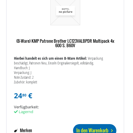
(B-Ware) KMP Patrone Brother LC123VALBPDR Multipack 4x
600 S. B60V
Hierbei handelt es sich um einen B-Ware Artikel:
Verpackung
beschädigt, Patronen Neu, Einzeln Originalversiegelt, vollständig.
Handbuch: J
Verpackung: J
Note Zustand: 2
Zubehör: komplett
24
€
80
Verfügbarkeit:
Lagernd
In den Warenkorb
Merken