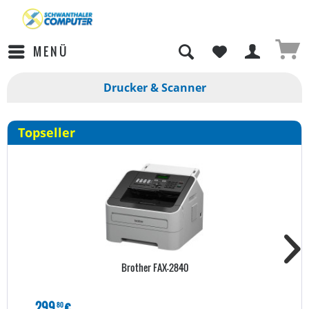
MENÜ
Drucker & Scanner
Topseller
Brother FAX-2840
299
€
80