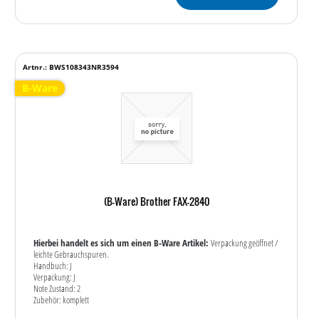
Artnr.: BWS108343NR3594
B-Ware
(B-Ware) Brother FAX-2840
Hierbei handelt es sich um einen B-Ware Artikel:
Verpackung geöffnet /
leichte Gebrauchspuren.
Handbuch: J
Verpackung: J
Note Zustand: 2
Zubehör: komplett