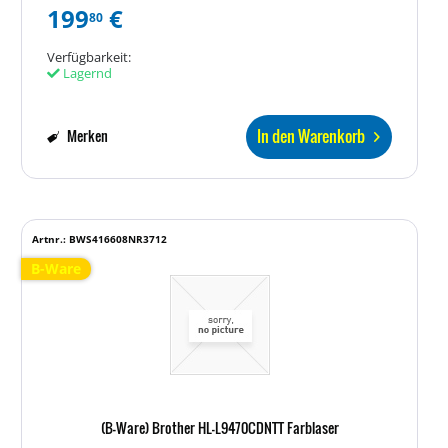
199
€
80
Verfügbarkeit:
Lagernd
In den Warenkorb
Merken
Artnr.: BWS416608NR3712
B-Ware
(B-Ware) Brother HL-L9470CDNTT Farblaser