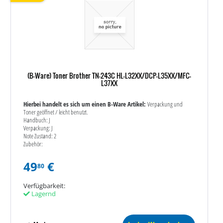
(B-Ware) Toner Brother TN-243C HL-L32XX/DCP-L35XX/MFC-
L37XX
Hierbei handelt es sich um einen B-Ware Artikel:
Verpackung und
Toner geöffnet / leicht benutzt.
Handbuch: J
Verpackung: J
Note Zustand: 2
Zubehör:
49
€
80
Verfügbarkeit:
Lagernd