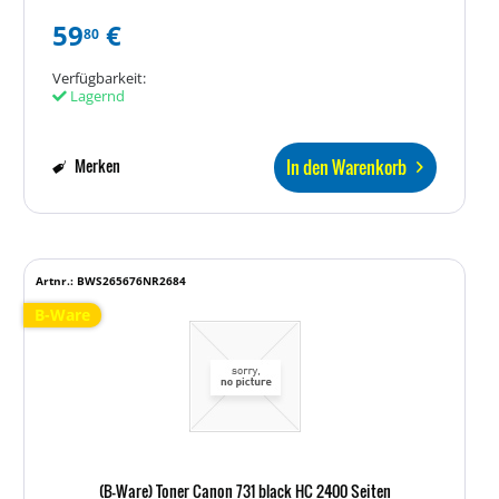
59
€
80
Verfügbarkeit:
Lagernd
In den Warenkorb
Merken
Artnr.: BWS265676NR2684
B-Ware
(B-Ware) Toner Canon 731 black HC 2400 Seiten