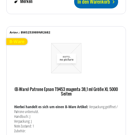
In den Warenkorb
Merken
Artnr.: BWS253989NR2682
B-Ware
(B-Ware) Patrone Epson T9453 magenta 38,1 ml Größe XL 5000
Seiten
Hierbei handelt es sich um einen B-Ware Artikel:
Verpackung geöffnet /
Patrone unbenutzt.
Handbuch: J
Verpackung: J
Note Zustand: 1
Zubehör: