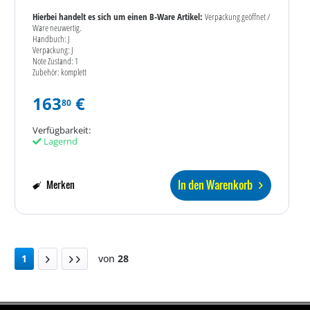
Hierbei handelt es sich um einen B-Ware Artikel:
Verpackung geöffnet /
Ware neuwertig.
Handbuch: J
Verpackung: J
Note Zustand: 1
Zubehör: komplett
163
€
80
Verfügbarkeit:
Lagernd
In den Warenkorb
Merken
1
von
28