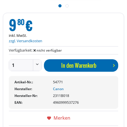
9
€
80
inkl. MwSt.
zzgl. Versandkosten
Verfügbarkeit:
nicht verfügbar
In den
Warenkorb
Artikel-Nr.:
54771
Hersteller:
Canon
Hersteller-Nr:
2311B018
EAN:
4960999537276
Merken