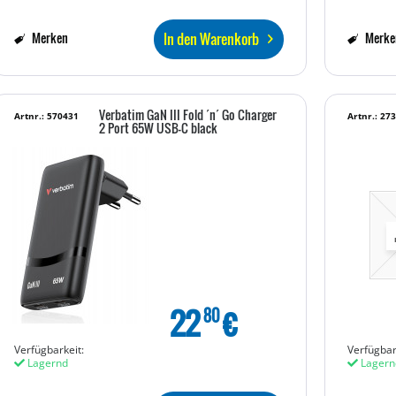
In den Warenkorb
Merken
Merke
Verbatim GaN III Fold ´n´ Go Charger
Artnr.: 570431
Artnr.: 27
2 Port 65W USB-C black
22
€
80
Verfügbarkeit:
Verfügbar
Lagernd
Lagern