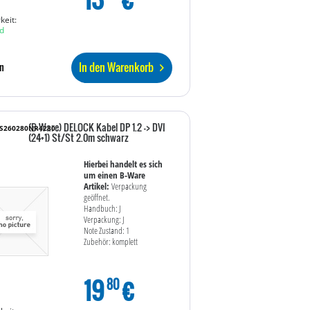
keit:
d
In den Warenkorb
n
(B-Ware) DELOCK Kabel DP 1.2 -> DVI
WS260280NR4280
(24+1) St/St 2.0m schwarz
Hierbei handelt es sich
um einen B-Ware
Artikel:
Verpackung
geöffnet.
Handbuch: J
Verpackung: J
Note Zustand: 1
Zubehör: komplett
19
€
80