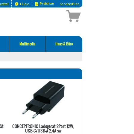
Preisliste
zettel
Filiale
Service/Hilfe
Multimedia
Haus & Büro
/St
CONCEPTRONIC Ladegerät 2Port 12W,
Equip Kaltgeräteverl.-Kabel IEC
USB-C/USB-A 2.4A sw
IEC C13 St/Bu 1,80m