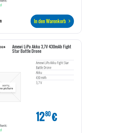
keit:
d
In den Warenkorb
n
Amewi LiPo Akku 3,7V 430mAh Fight
7324
Star Battle Drone
Amewi LiPo Akku Fight Star
Battle Drone
Akku
430 mAh
3,7 V
12
€
80
keit:
d