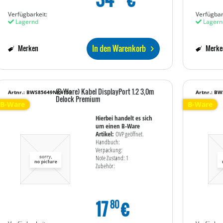
Verfügbarkeit:
Verfügbar
Lagernd
Lagern
In den Warenkorb
Merken
Merke
(B-Ware) Kabel DisplayPort 1.2 3,0m
Artnr.: BWS85649NR4159
Artnr.: B
Delock Premium
B-Ware
B-Ware
Hierbei handelt es sich
um einen B-Ware
Artikel:
OVP geöffnet.
Handbuch:
Verpackung:
Note Zustand: 1
Zubehör:
17
€
80