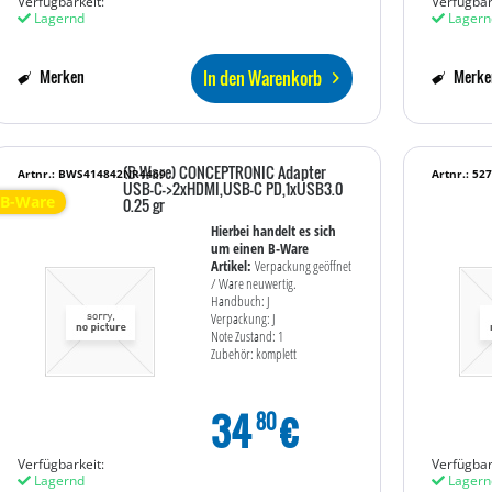
Verfügbarkeit:
Verfügbar
Lagernd
Lagern
In den Warenkorb
Merken
Merke
(B-Ware) CONCEPTRONIC Adapter
Artnr.: BWS414842NR4469
Artnr.: 52
USB-C->2xHDMI,USB-C PD,1xUSB3.0
B-Ware
0.25 gr
Hierbei handelt es sich
um einen B-Ware
Artikel:
Verpackung geöffnet
/ Ware neuwertig.
Handbuch: J
Verpackung: J
Note Zustand: 1
Zubehör: komplett
34
€
80
Verfügbarkeit:
Verfügbar
Lagernd
Lagern