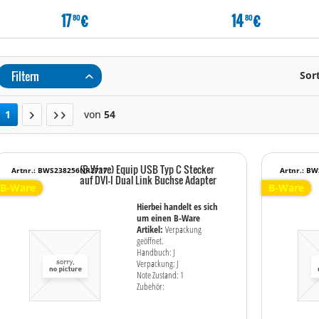
17
€
14
€
80
80
Filtern
Sor
1
von
54
(B-Ware) Equip USB Typ C Stecker
Artnr.: BWS238256NR2717
Artnr.: B
auf DVI-I Dual Link Buchse Adapter
B-Ware
B-Ware
Hierbei handelt es sich
um einen B-Ware
Artikel:
Verpackung
geöffnet.
Handbuch: J
Verpackung: J
Note Zustand: 1
Zubehör: