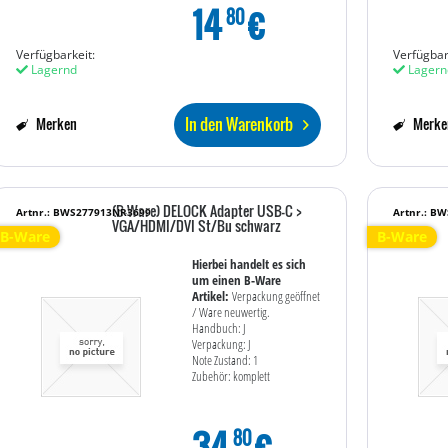
14
€
80
Verfügbarkeit:
Verfügbar
Lagernd
Lagern
In den Warenkorb
Merken
Merke
(B-Ware) DELOCK Adapter USB-C >
Artnr.: BWS277913NR3699
Artnr.: B
VGA/HDMI/DVI St/Bu schwarz
B-Ware
B-Ware
Hierbei handelt es sich
um einen B-Ware
Artikel:
Verpackung geöffnet
/ Ware neuwertig.
Handbuch: J
Verpackung: J
Note Zustand: 1
Zubehör: komplett
34
€
80