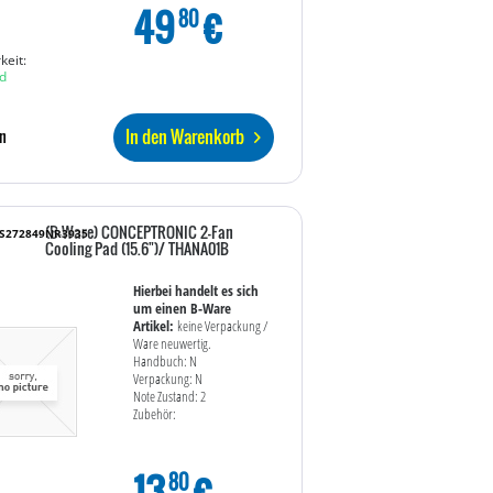
49
€
80
keit:
d
In den Warenkorb
n
(B-Ware) CONCEPTRONIC 2-Fan
WS272849NR3935
Cooling Pad (15.6")/ THANA01B
Hierbei handelt es sich
um einen B-Ware
Artikel:
keine Verpackung /
Ware neuwertig.
Handbuch: N
Verpackung: N
Note Zustand: 2
Zubehör:
13
€
80