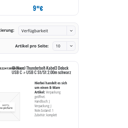
9
€
7
€
80
80
tierung:
Artikel pro Seite:
(B-Ware) Thunderbolt-Kabel3 Delock
WS224138NR3342
USB C -> USB C St/St 2.00m schwarz
Hierbei handelt es sich
um einen B-Ware
Artikel:
Verpackung
geöffnet.
Handbuch: J
Verpackung: J
Note Zustand: 1
Zubehör: komplett