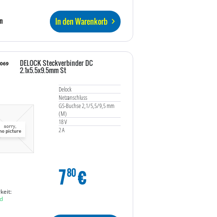
In den Warenkorb
n
DELOCK Steckverbinder DC
3069
2.1x5.5x9.5mm St
Delock
Netzanschluss
GS-Buchse 2,1/5,5/9,5 mm
(M)
18 V
2 A
7
€
80
keit:
d