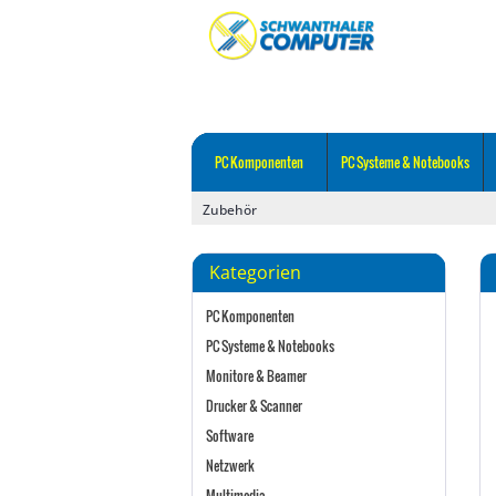
PC Komponenten
PC Systeme & Notebooks
Zubehör
Kategorien
PC Komponenten
PC Systeme & Notebooks
Monitore & Beamer
Drucker & Scanner
Software
Netzwerk
Multimedia