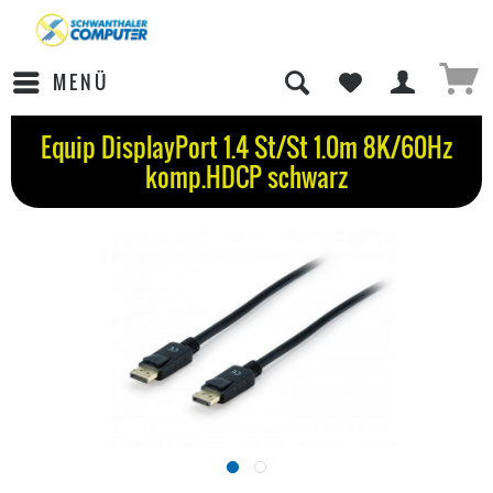
MENÜ
Equip DisplayPort 1.4 St/St 1.0m 8K/60Hz
komp.HDCP schwarz