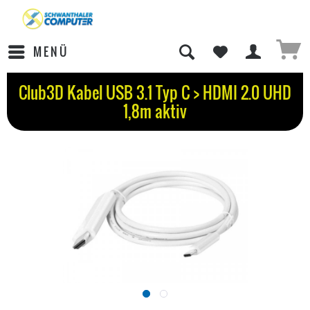
MENÜ
Club3D Kabel USB 3.1 Typ C > HDMI 2.0 UHD
1,8m aktiv