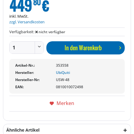
449
€
80
inkl. MwSt.
zzgl. Versandkosten
Verfügbarkeit:
nicht verfügbar
In den
Warenkorb
Artikel-Nr.:
353558
Hersteller:
UbiQuiti
Hersteller-Nr:
USW-48
EAN:
0810010072498
Merken
Ähnliche Artikel