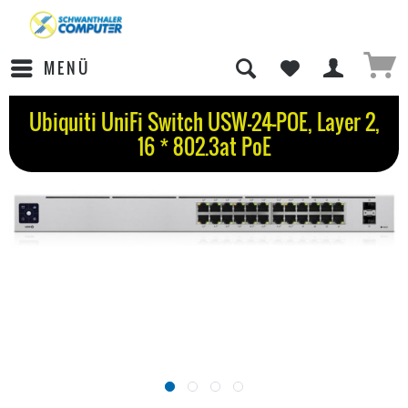
MENÜ
Ubiquiti UniFi Switch USW-24-POE, Layer 2,
16 * 802.3at PoE