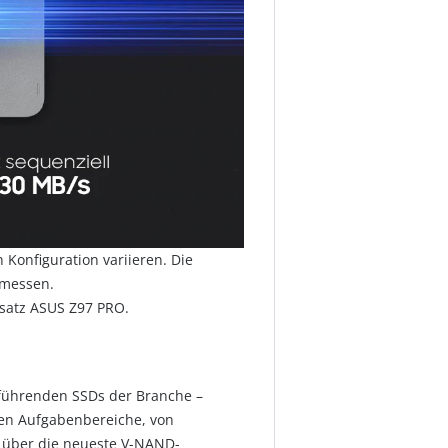
Konfiguration variieren. Die
emessen.
psatz ASUS Z97 PRO.
n führenden SSDs der Branche –
sten Aufgabenbereiche, von
e über die neueste V-NAND-