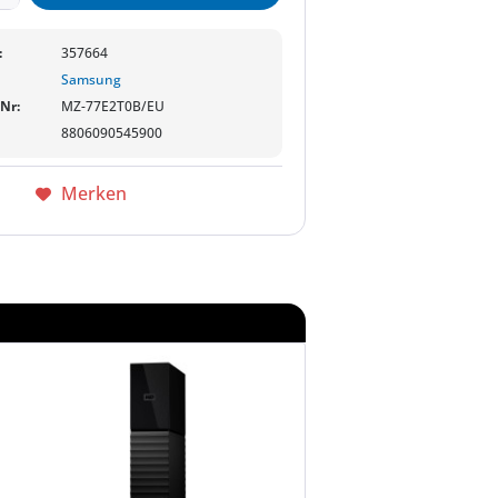
:
357664
Samsung
-Nr:
MZ-77E2T0B/EU
8806090545900
Merken