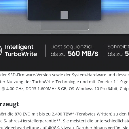
t der SSD-Firmware-Version sowie der System-Hardware und dessen 
ter Nutzung der TurboWrite-Technologie und mit IOmeter 1.1.0 g
U @ 4.00 GHz, DDR3 1.600MHz 8 GB, OS-Windows 10 Pro 64bit, Chi
erzeugt
hört die 870 EVO mit bis zu 2.400 TBW* (Terabytes Written) zu de
 5-Jahres-Herstellergarantie**. Sie meistert die unterschiedlich
n zu Videobearbeitung auf 4K/8K-Niveau. Darüber hinaus verfügt si