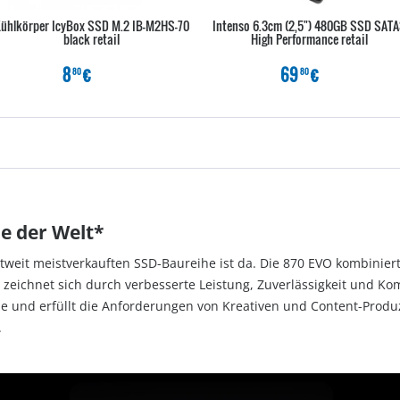
ühlkörper IcyBox SSD M.2 IB-M2HS-70
Intenso 6.3cm (2,5") 480GB SSD SATA
black retail
High Performance retail
8
€
69
€
80
80
ie der Welt*
ltweit meistverkauften SSD-Baureihe ist da. Die 870 EVO kombinie
zeichnet sich durch verbesserte Leistung, Zuverlässigkeit und Komp
e und erfüllt die Anforderungen von Kreativen und Content-Produz
.