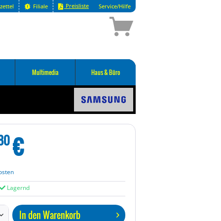
Preisliste
zettel
Filiale
Service/Hilfe
Multimedia
Haus & Büro
€
80
osten
Lagernd
In den
Warenkorb