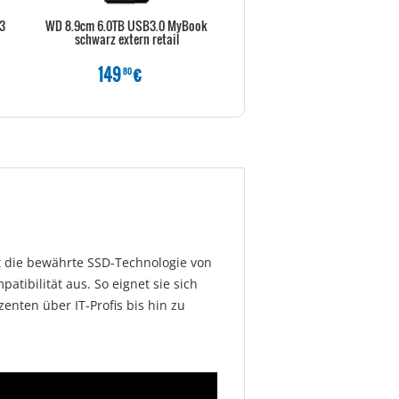
3
WD 8.9cm 6.0TB USB3.0 MyBook
WD 8.9cm 8.0TB USB3.0 M
schwarz extern retail
schwarz extern retail
149
€
209
€
80
80
rt die bewährte SSD-Technologie von
atibilität aus. So eignet sie sich
enten über IT-Profis bis hin zu