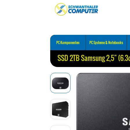
PC Komponenten
PC Systeme & Notebooks
SSD 2TB Samsung 2,5" (6.3c