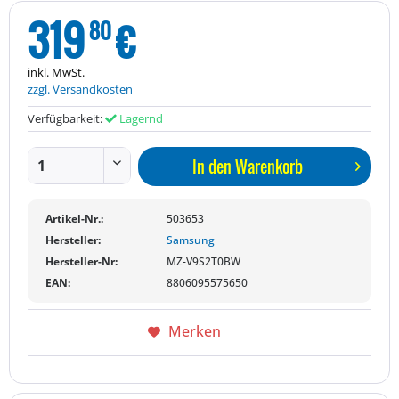
319
€
80
inkl. MwSt.
zzgl. Versandkosten
Verfügbarkeit:
Lagernd
In den
Warenkorb
Artikel-Nr.:
503653
Hersteller:
Samsung
Hersteller-Nr:
MZ-V9S2T0BW
EAN:
8806095575650
Merken