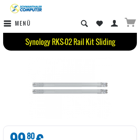
MENÜ
Synology RKS-02 Rail Kit Sliding
99
€
80