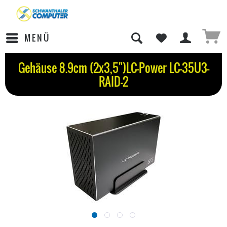
MENÜ
Gehäuse 8.9cm (2x3,5")LC-Power LC-35U3-
RAID-2