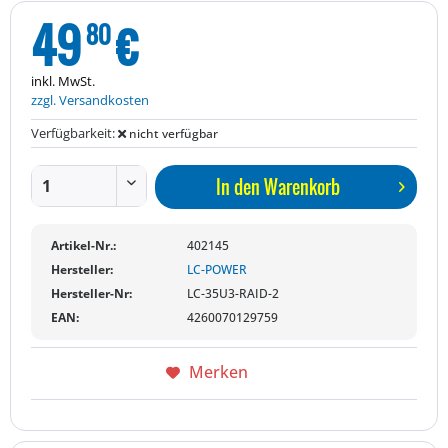
49
€
80
inkl. MwSt.
zzgl. Versandkosten
Verfügbarkeit:
nicht verfügbar
In den
Warenkorb
Artikel-Nr.:
402145
Hersteller:
LC-POWER
Hersteller-Nr:
LC-35U3-RAID-2
EAN:
4260070129759
Merken