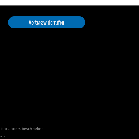
Vertrag widerrufen
t-
cht anders beschrieben
hen.