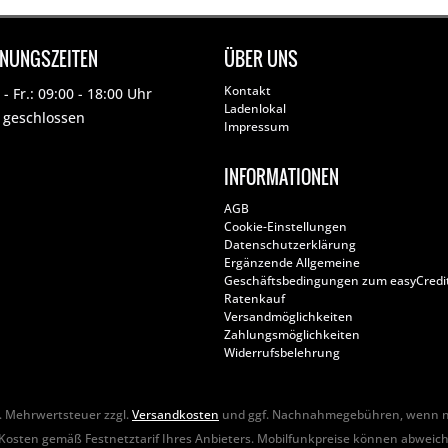
FNUNGSZEITEN
ÜBER UNS
Kontakt
- Fr.: 09:00 - 18:00 Uhr
Ladenlokal
: geschlossen
Impressum
INFORMATIONEN
AGB
Cookie-Einstellungen
Datenschutzerklärung
Ergänzende Allgemeine
Geschäftsbedingungen zum easyCredi
Ratenkauf
Versandmöglichkeiten
Zahlungsmöglichkeiten
Widerrufsbelehrung
zl. Mehrwertsteuer zzgl.
Versandkosten
und ggf. Nachnahmegebühren, wenn ni
Kosten gemäß Festnetztarif Ihres Anbieters. Mobilfunkpreise können abweic