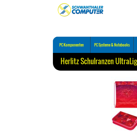
PC Komponenten
PC Systeme & Notebooks
Herlitz Schulranzen UltraLi