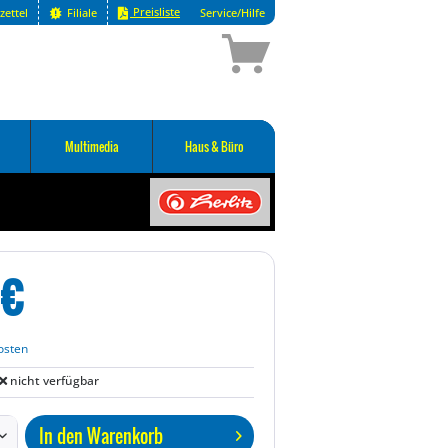
Preisliste
zettel
Filiale
Service/Hilfe
Multimedia
Haus & Büro
€
osten
nicht verfügbar
In den
Warenkorb