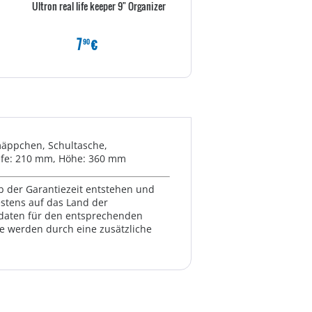
Ultron real life keeper 9" Organizer
ultron real life keeper 11" Or
7
€
9
€
90
80
rmäppchen, Schultasche,
iefe: 210 mm, Höhe: 360 mm
lb der Garantiezeit entstehen und
estens auf das Land der
ktdaten für den entsprechenden
te werden durch eine zusätzliche