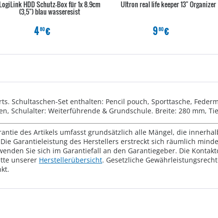
LogiLink HDD Schutz-Box für 1x 8.9cm
Ultron real life keeper 13" Organizer
(3,5") blau wasseresist
4
€
9
€
80
80
arts. Schultaschen-Set enthalten: Pencil pouch, Sporttasche, Fede
n, Schulalter: Weiterführende & Grundschule. Breite: 280 mm, T
rantie des Artikels umfasst grundsätzlich alle Mängel, die innerha
Die Garantieleistung des Herstellers erstreckt sich räumlich mind
wenden Sie sich im Garantiefall an den Garantiegeber. Die Konta
tte unserer
Herstellerübersicht
. Gesetzliche Gewährleistungsrech
kt.