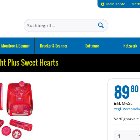
Mein Konto
Merk
Monitore & Beamer
Drucker & Scanner
Software
Netzwerk
ght Plus Sweet Hearts
89
80
inkl. MwSt.
zzgl. Versandk
Verfügbarkeit: